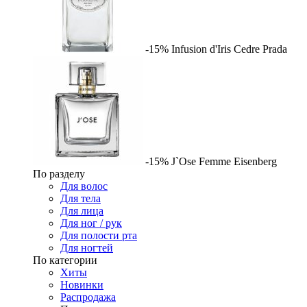
-15%
Infusion d'Iris Cedre
Prada
-15%
J`Ose Femme
Eisenberg
По разделу
Для волос
Для тела
Для лица
Для ног / рук
Для полости рта
Для ногтей
По категории
Хиты
Новинки
Распродажа