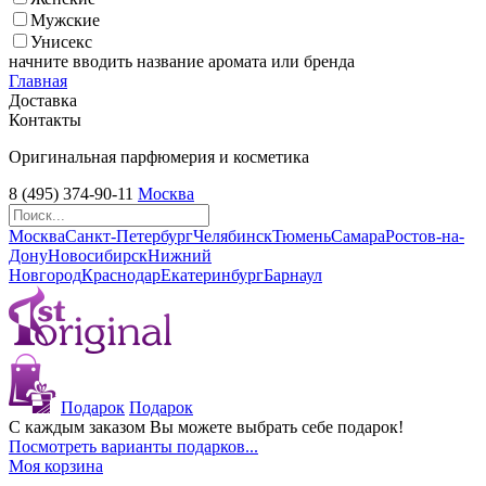
Мужские
Унисекс
начните вводить название аромата или бренда
Главная
Доставка
Контакты
Оригинальная парфюмерия и косметика
8 (495) 374-90-11
Москва
Москва
Санкт-Петербург
Челябинск
Тюмень
Самара
Ростов-на-
Дону
Новосибирск
Нижний
Новгород
Краснодар
Екатеринбург
Барнаул
Подарок
Подарок
С каждым заказом Вы можете выбрать себе подарок!
Посмотреть варианты подарков...
Моя корзина