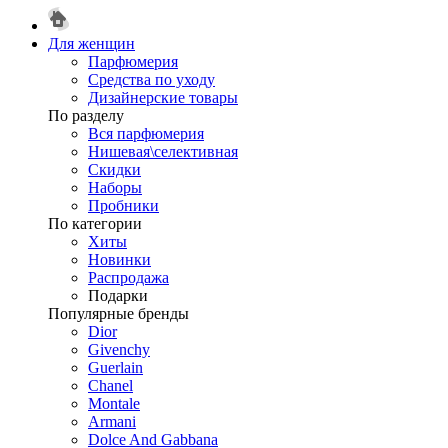
Для женщин
Парфюмерия
Средства по уходу
Дизайнерские товары
По разделу
Вся парфюмерия
Нишевая\селективная
Скидки
Наборы
Пробники
По категории
Хиты
Новинки
Распродажа
Подарки
Популярные бренды
Dior
Givenchy
Guerlain
Chanel
Montale
Armani
Dolce And Gabbana