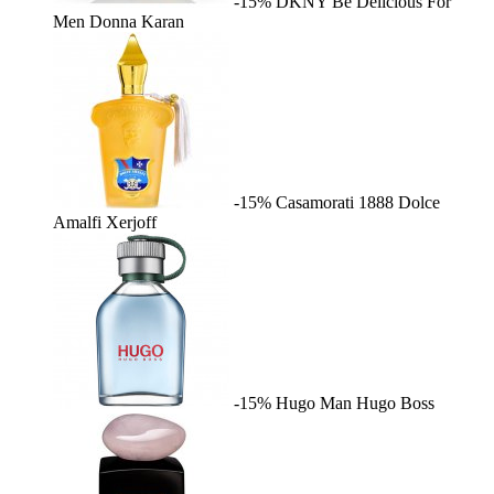
-15%
DKNY Be Delicious For
Men
Donna Karan
-15%
Casamorati 1888 Dolce
Amalfi
Xerjoff
-15%
Hugo Man
Hugo Boss