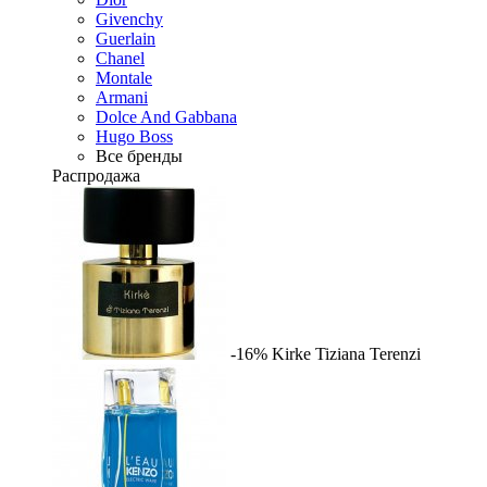
Givenchy
Guerlain
Chanel
Montale
Armani
Dolce And Gabbana
Hugo Boss
Все бренды
Распродажа
-16%
Kirke
Tiziana Terenzi