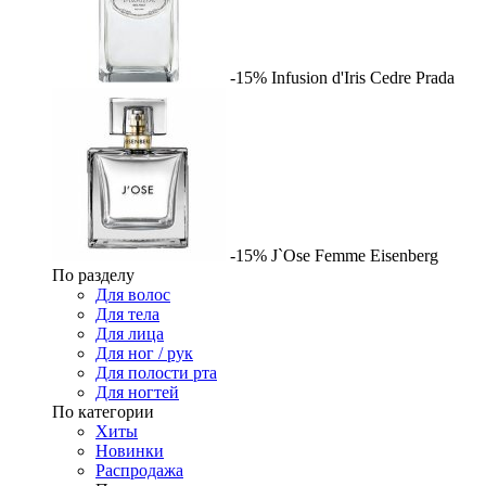
-15%
Infusion d'Iris Cedre
Prada
-15%
J`Ose Femme
Eisenberg
По разделу
Для волос
Для тела
Для лица
Для ног / рук
Для полости рта
Для ногтей
По категории
Хиты
Новинки
Распродажа