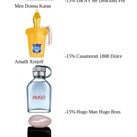
-15%
DKNY Be Delicious For
Men
Donna Karan
-15%
Casamorati 1888 Dolce
Amalfi
Xerjoff
-15%
Hugo Man
Hugo Boss