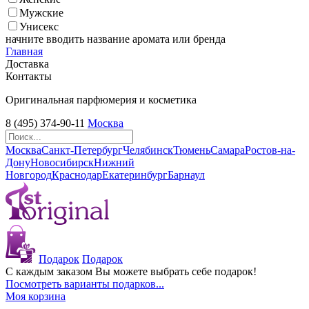
Мужские
Унисекс
начните вводить название аромата или бренда
Главная
Доставка
Контакты
Оригинальная парфюмерия и косметика
8 (495) 374-90-11
Москва
Москва
Санкт-Петербург
Челябинск
Тюмень
Самара
Ростов-на-
Дону
Новосибирск
Нижний
Новгород
Краснодар
Екатеринбург
Барнаул
Подарок
Подарок
С каждым заказом Вы можете выбрать себе подарок!
Посмотреть варианты подарков...
Моя корзина