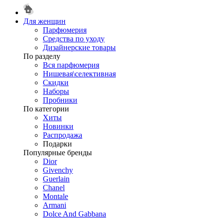
Для женщин
Парфюмерия
Средства по уходу
Дизайнерские товары
По разделу
Вся парфюмерия
Нишевая\селективная
Скидки
Наборы
Пробники
По категории
Хиты
Новинки
Распродажа
Подарки
Популярные бренды
Dior
Givenchy
Guerlain
Chanel
Montale
Armani
Dolce And Gabbana