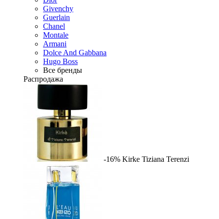
Givenchy
Guerlain
Chanel
Montale
Armani
Dolce And Gabbana
Hugo Boss
Все бренды
Распродажа
-16%
Kirke
Tiziana Terenzi