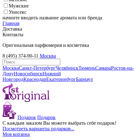
Мужские
Унисекс
начните вводить название аромата или бренда
Главная
Доставка
Контакты
Оригинальная парфюмерия и косметика
8 (495) 374-90-11
Москва
Москва
Санкт-Петербург
Челябинск
Тюмень
Самара
Ростов-на-
Дону
Новосибирск
Нижний
Новгород
Краснодар
Екатеринбург
Барнаул
Подарок
Подарок
С каждым заказом Вы можете выбрать себе подарок!
Посмотреть варианты подарков...
Моя корзина