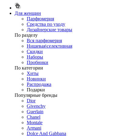
Для женщин
Парфюмерия
Средства по уходу
Дизайнерские товары
По разделу
Вся парфюмерия
Нишевая\селективная
Скидки
Наборы
Пробники
По категории
Хиты
Новинки
Распродажа
Подарки
Популярные бренды
Dior
Givenchy
Guerlain
Chanel
Montale
Armani
Dolce And Gabbana