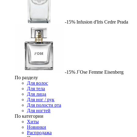
-15%
Infusion d'Iris Cedre
Prada
-15%
J`Ose Femme
Eisenberg
По разделу
Для волос
Для тела
Для лица
Для ног / рук
Для полости рта
Для ногтей
По категории
Хиты
Новинки
Распродажа