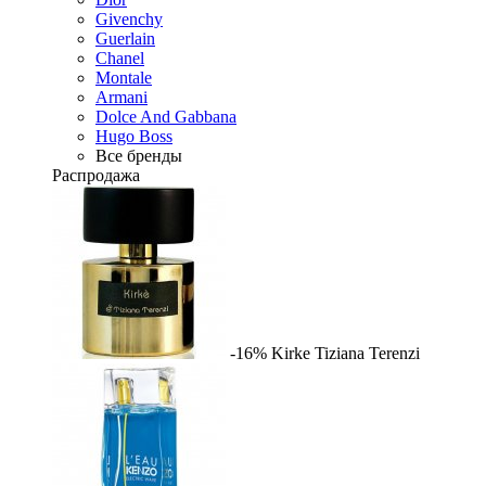
Givenchy
Guerlain
Chanel
Montale
Armani
Dolce And Gabbana
Hugo Boss
Все бренды
Распродажа
-16%
Kirke
Tiziana Terenzi