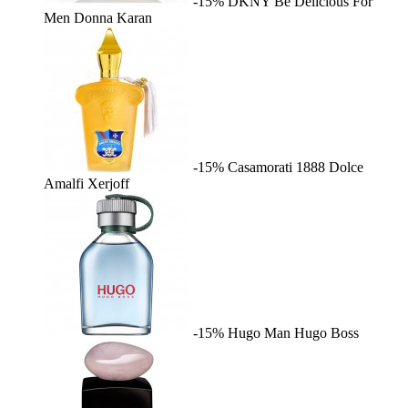
-15%
DKNY Be Delicious For
Men
Donna Karan
-15%
Casamorati 1888 Dolce
Amalfi
Xerjoff
-15%
Hugo Man
Hugo Boss