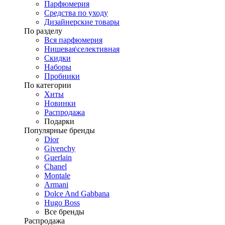
Парфюмерия
Средства по уходу
Дизайнерские товары
По разделу
Вся парфюмерия
Нишевая\селективная
Скидки
Наборы
Пробники
По категории
Хиты
Новинки
Распродажа
Подарки
Популярные бренды
Dior
Givenchy
Guerlain
Chanel
Montale
Armani
Dolce And Gabbana
Hugo Boss
Все бренды
Распродажа