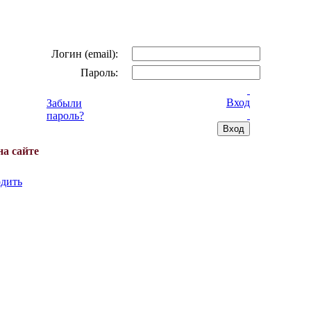
Логин (email):
Пароль:
Вход
Забыли
пароль?
на сайте
дить