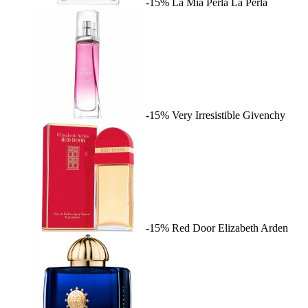
-15%
La Mia Perla
La Perla
-15%
Very Irresistible
Givenchy
-15%
Red Door
Elizabeth Arden