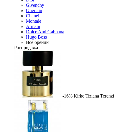
Givenchy
Guerlain
Chanel
Montale
Armani
Dolce And Gabbana
Hugo Boss
Все бренды
Распродажа
-16%
Kirke
Tiziana Terenzi