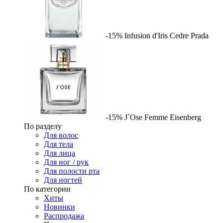
-15%
Infusion d'Iris Cedre
Prada
-15%
J`Ose Femme
Eisenberg
По разделу
Для волос
Для тела
Для лица
Для ног / рук
Для полости рта
Для ногтей
По категории
Хиты
Новинки
Распродажа