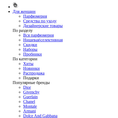
Для женщин
Парфюмерия
Средства по уходу
Дизайнерские товары
По разделу
Вся парфюмерия
Нишевая\селективная
Скидки
Наборы
Пробники
По категории
Хиты
Новинки
Распродажа
Подарки
Популярные бренды
Dior
Givenchy
Guerlain
Chanel
Montale
Armani
Dolce And Gabbana