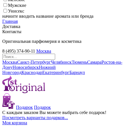
Мужские
Унисекс
начните вводить название аромата или бренда
Главная
Доставка
Контакты
Оригинальная парфюмерия и косметика
8 (495) 374-90-11
Москва
Москва
Санкт-Петербург
Челябинск
Тюмень
Самара
Ростов-на-
Дону
Новосибирск
Нижний
Новгород
Краснодар
Екатеринбург
Барнаул
Подарок
Подарок
С каждым заказом Вы можете выбрать себе подарок!
Посмотреть варианты подарков...
Моя корзина