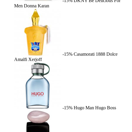
-15%
DKNY Be Delicious For
Men
Donna Karan
-15%
Casamorati 1888 Dolce
Amalfi
Xerjoff
-15%
Hugo Man
Hugo Boss