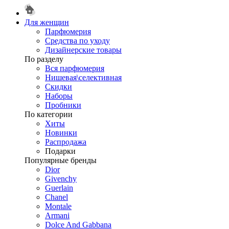
Для женщин
Парфюмерия
Средства по уходу
Дизайнерские товары
По разделу
Вся парфюмерия
Нишевая\селективная
Скидки
Наборы
Пробники
По категории
Хиты
Новинки
Распродажа
Подарки
Популярные бренды
Dior
Givenchy
Guerlain
Chanel
Montale
Armani
Dolce And Gabbana