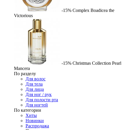
-15%
Complex
Boadicea the
Victorious
-15%
Christmas Collection Pearl
Mancera
По разделу
Для волос
Для тела
Для лица
Для ног / рук
Для полости рта
Для ногтей
По категории
Хиты
Новинки
Распродажа