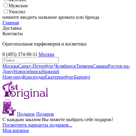
Мужские
Унисекс
начните вводить название аромата или бренда
Главная
Доставка
Контакты
Оригинальная парфюмерия и косметика
8 (495) 374-90-11
Москва
Москва
Санкт-Петербург
Челябинск
Тюмень
Самара
Ростов-на-
Дону
Новосибирск
Нижний
Новгород
Краснодар
Екатеринбург
Барнаул
Подарок
Подарок
С каждым заказом Вы можете выбрать себе подарок!
Посмотреть варианты подарков...
Моя корзина