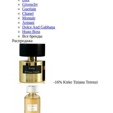
Givenchy
Guerlain
Chanel
Montale
Armani
Dolce And Gabbana
Hugo Boss
Все бренды
Распродажа
-16%
Kirke
Tiziana Terenzi