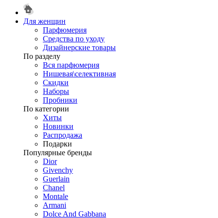
Для женщин
Парфюмерия
Средства по уходу
Дизайнерские товары
По разделу
Вся парфюмерия
Нишевая\селективная
Скидки
Наборы
Пробники
По категории
Хиты
Новинки
Распродажа
Подарки
Популярные бренды
Dior
Givenchy
Guerlain
Chanel
Montale
Armani
Dolce And Gabbana