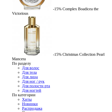
-15%
Complex
Boadicea the
Victorious
-15%
Christmas Collection Pearl
Mancera
По разделу
Для волос
Для тела
Для лица
Для ног / рук
Для полости рта
Для ногтей
По категории
Хиты
Новинки
Распродажа