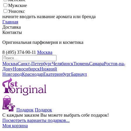
Мужские
Унисекс
начните вводить название аромата или бренда
Главная
Доставка
Контакты
Оригинальная парфюмерия и косметика
8 (495) 374-90-11
Москва
Москва
Санкт-Петербург
Челябинск
Тюмень
Самара
Ростов-на-
Дону
Новосибирск
Нижний
Новгород
Краснодар
Екатеринбург
Барнаул
Подарок
Подарок
С каждым заказом Вы можете выбрать себе подарок!
Посмотреть варианты подарков...
Моя корзина