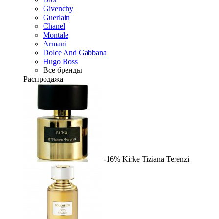
Givenchy
Guerlain
Chanel
Montale
Armani
Dolce And Gabbana
Hugo Boss
Все бренды
Распродажа
-16%
Kirke
Tiziana Terenzi