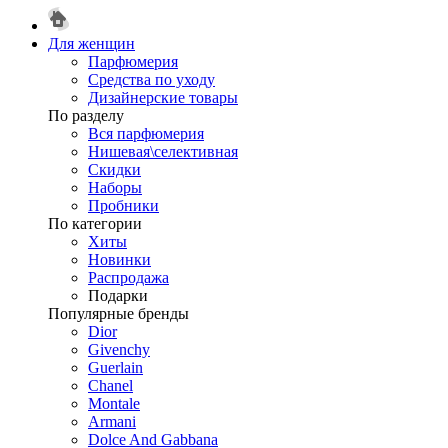
Для женщин
Парфюмерия
Средства по уходу
Дизайнерские товары
По разделу
Вся парфюмерия
Нишевая\селективная
Скидки
Наборы
Пробники
По категории
Хиты
Новинки
Распродажа
Подарки
Популярные бренды
Dior
Givenchy
Guerlain
Chanel
Montale
Armani
Dolce And Gabbana