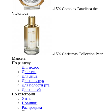
-15%
Complex
Boadicea the
Victorious
-15%
Christmas Collection Pearl
Mancera
По разделу
Для волос
Для тела
Для лица
Для ног / рук
Для полости рта
Для ногтей
По категории
Хиты
Новинки
Распродажа