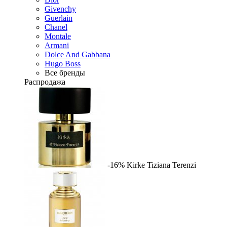
Givenchy
Guerlain
Chanel
Montale
Armani
Dolce And Gabbana
Hugo Boss
Все бренды
Распродажа
-16%
Kirke
Tiziana Terenzi