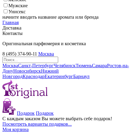
Мужские
Унисекс
начните вводить название аромата или бренда
Главная
Доставка
Контакты
Оригинальная парфюмерия и косметика
8 (495) 374-90-11
Москва
Москва
Санкт-Петербург
Челябинск
Тюмень
Самара
Ростов-на-
Дону
Новосибирск
Нижний
Новгород
Краснодар
Екатеринбург
Барнаул
Подарок
Подарок
С каждым заказом Вы можете выбрать себе подарок!
Посмотреть варианты подарков...
Моя корзина