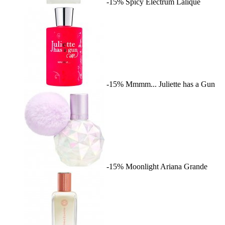
-15%
Spicy Electrum
Lalique
-15%
Mmmm...
Juliette has a Gun
-15%
Moonlight
Ariana Grande