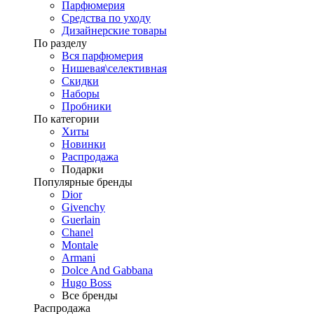
Парфюмерия
Средства по уходу
Дизайнерские товары
По разделу
Вся парфюмерия
Нишевая\селективная
Скидки
Наборы
Пробники
По категории
Хиты
Новинки
Распродажа
Подарки
Популярные бренды
Dior
Givenchy
Guerlain
Chanel
Montale
Armani
Dolce And Gabbana
Hugo Boss
Все бренды
Распродажа