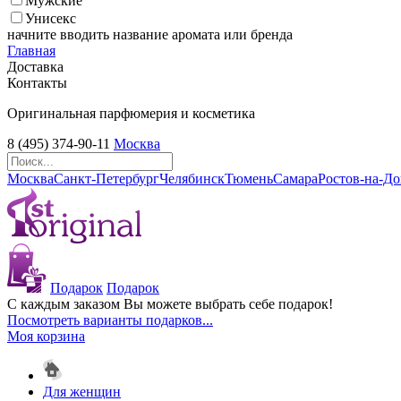
Мужские
Унисекс
начните вводить название аромата или бренда
Главная
Доставка
Контакты
Оригинальная парфюмерия и косметика
8 (495) 374-90-11
Москва
Москва
Санкт-Петербург
Челябинск
Тюмень
Самара
Ростов-на-Д
Подарок
Подарок
С каждым заказом Вы можете выбрать себе подарок!
Посмотреть варианты подарков...
Моя корзина
Для женщин