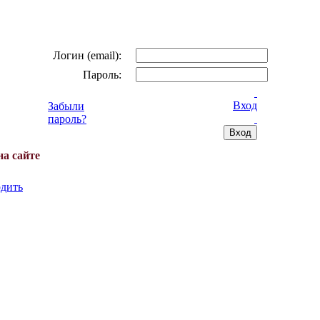
Логин (email):
Пароль:
Вход
Забыли
пароль?
на сайте
дить