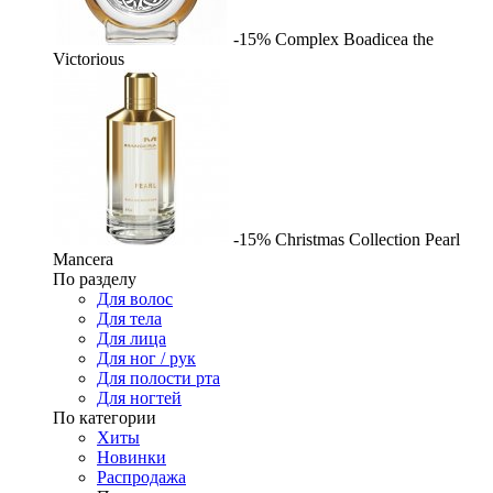
-15%
Complex
Boadicea the
Victorious
-15%
Christmas Collection Pearl
Mancera
По разделу
Для волос
Для тела
Для лица
Для ног / рук
Для полости рта
Для ногтей
По категории
Хиты
Новинки
Распродажа