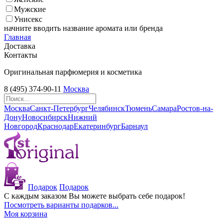
Мужские
Унисекс
начните вводить название аромата или бренда
Главная
Доставка
Контакты
Оригинальная парфюмерия и косметика
8 (495) 374-90-11
Москва
Москва
Санкт-Петербург
Челябинск
Тюмень
Самара
Ростов-на-
Дону
Новосибирск
Нижний
Новгород
Краснодар
Екатеринбург
Барнаул
Подарок
Подарок
С каждым заказом Вы можете выбрать себе подарок!
Посмотреть варианты подарков...
Моя корзина