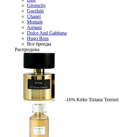
Givenchy
Guerlain
Chanel
Montale
Armani
Dolce And Gabbana
Hugo Boss
Все бренды
Распродажа
-16%
Kirke
Tiziana Terenzi