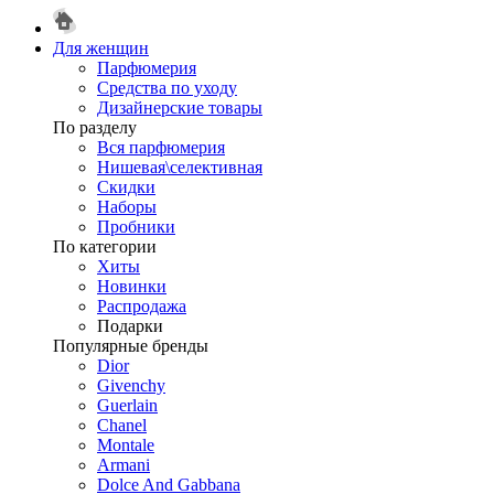
Для женщин
Парфюмерия
Средства по уходу
Дизайнерские товары
По разделу
Вся парфюмерия
Нишевая\селективная
Скидки
Наборы
Пробники
По категории
Хиты
Новинки
Распродажа
Подарки
Популярные бренды
Dior
Givenchy
Guerlain
Chanel
Montale
Armani
Dolce And Gabbana