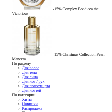
-15%
Complex
Boadicea the
Victorious
-15%
Christmas Collection Pearl
Mancera
По разделу
Для волос
Для тела
Для лица
Для ног / рук
Для полости рта
Для ногтей
По категории
Хиты
Новинки
Распродажа