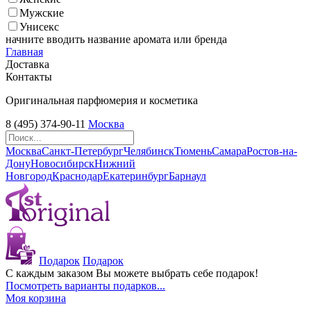
Мужские
Унисекс
начните вводить название аромата или бренда
Главная
Доставка
Контакты
Оригинальная парфюмерия и косметика
8 (495) 374-90-11
Москва
Москва
Санкт-Петербург
Челябинск
Тюмень
Самара
Ростов-на-
Дону
Новосибирск
Нижний
Новгород
Краснодар
Екатеринбург
Барнаул
Подарок
Подарок
С каждым заказом Вы можете выбрать себе подарок!
Посмотреть варианты подарков...
Моя корзина