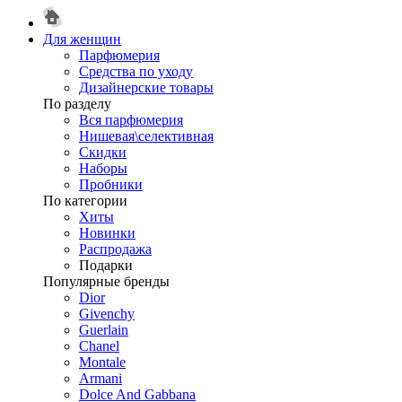
Для женщин
Парфюмерия
Средства по уходу
Дизайнерские товары
По разделу
Вся парфюмерия
Нишевая\селективная
Скидки
Наборы
Пробники
По категории
Хиты
Новинки
Распродажа
Подарки
Популярные бренды
Dior
Givenchy
Guerlain
Chanel
Montale
Armani
Dolce And Gabbana