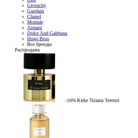
Givenchy
Guerlain
Chanel
Montale
Armani
Dolce And Gabbana
Hugo Boss
Все бренды
Распродажа
-16%
Kirke
Tiziana Terenzi