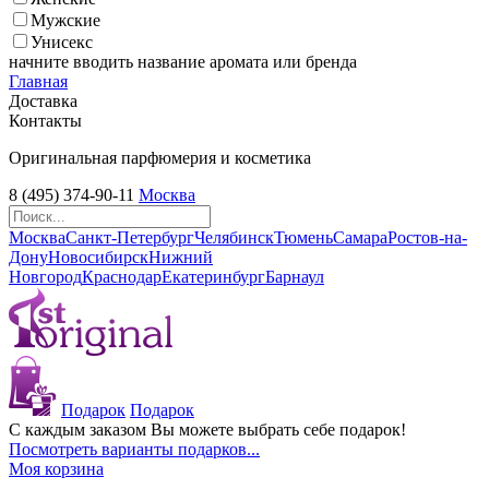
Мужские
Унисекс
начните вводить название аромата или бренда
Главная
Доставка
Контакты
Оригинальная парфюмерия и косметика
8 (495) 374-90-11
Москва
Москва
Санкт-Петербург
Челябинск
Тюмень
Самара
Ростов-на-
Дону
Новосибирск
Нижний
Новгород
Краснодар
Екатеринбург
Барнаул
Подарок
Подарок
С каждым заказом Вы можете выбрать себе подарок!
Посмотреть варианты подарков...
Моя корзина