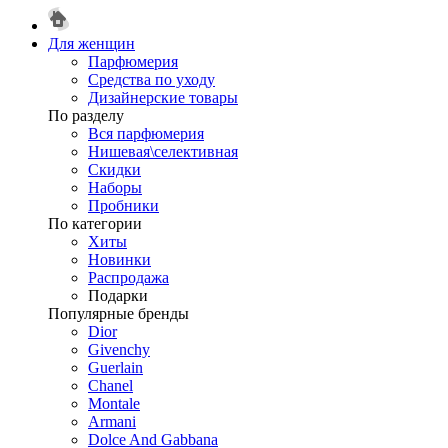
Для женщин
Парфюмерия
Средства по уходу
Дизайнерские товары
По разделу
Вся парфюмерия
Нишевая\селективная
Скидки
Наборы
Пробники
По категории
Хиты
Новинки
Распродажа
Подарки
Популярные бренды
Dior
Givenchy
Guerlain
Chanel
Montale
Armani
Dolce And Gabbana