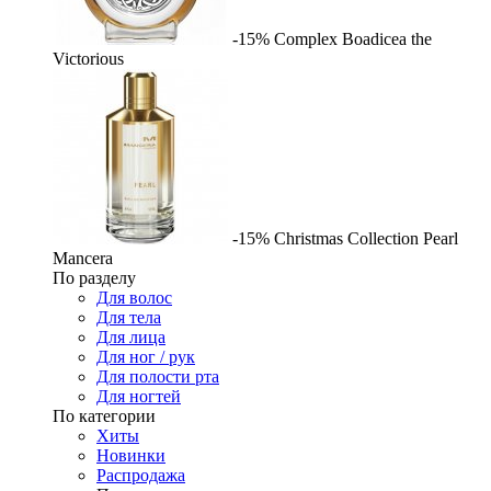
-15%
Complex
Boadicea the
Victorious
-15%
Christmas Collection Pearl
Mancera
По разделу
Для волос
Для тела
Для лица
Для ног / рук
Для полости рта
Для ногтей
По категории
Хиты
Новинки
Распродажа