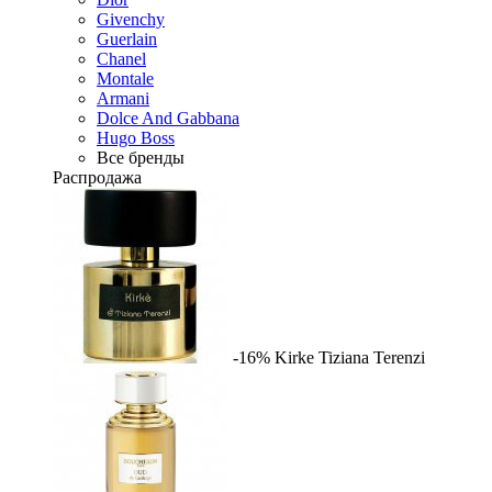
Givenchy
Guerlain
Chanel
Montale
Armani
Dolce And Gabbana
Hugo Boss
Все бренды
Распродажа
-16%
Kirke
Tiziana Terenzi