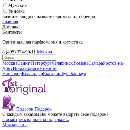
Мужские
Унисекс
начните вводить название аромата или бренда
Главная
Доставка
Контакты
Оригинальная парфюмерия и косметика
8 (495) 374-90-11
Москва
Москва
Санкт-Петербург
Челябинск
Тюмень
Самара
Ростов-на-
Дону
Новосибирск
Нижний
Новгород
Краснодар
Екатеринбург
Барнаул
Подарок
Подарок
С каждым заказом Вы можете выбрать себе подарок!
Посмотреть варианты подарков...
Моя корзина