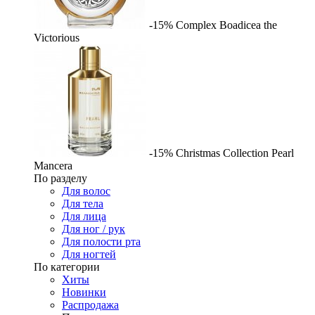
-15%
Complex
Boadicea the
Victorious
-15%
Christmas Collection Pearl
Mancera
По разделу
Для волос
Для тела
Для лица
Для ног / рук
Для полости рта
Для ногтей
По категории
Хиты
Новинки
Распродажа