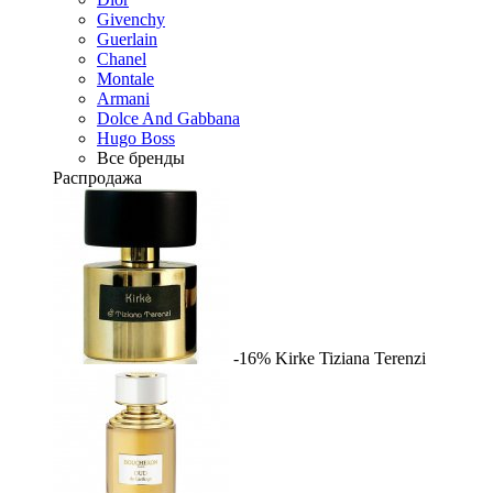
Givenchy
Guerlain
Chanel
Montale
Armani
Dolce And Gabbana
Hugo Boss
Все бренды
Распродажа
-16%
Kirke
Tiziana Terenzi