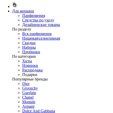
Для женщин
Парфюмерия
Средства по уходу
Дизайнерские товары
По разделу
Вся парфюмерия
Нишевая\селективная
Скидки
Наборы
Пробники
По категории
Хиты
Новинки
Распродажа
Подарки
Популярные бренды
Dior
Givenchy
Guerlain
Chanel
Montale
Armani
Dolce And Gabbana