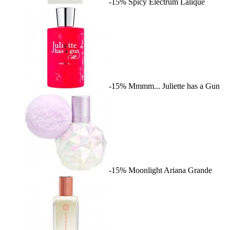
-15%
Spicy Electrum
Lalique
-15%
Mmmm...
Juliette has a Gun
-15%
Moonlight
Ariana Grande