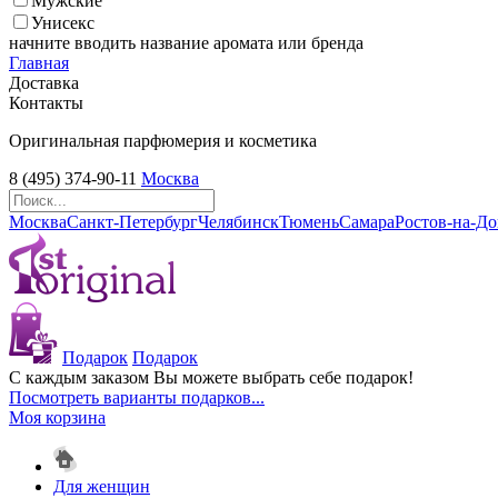
Мужские
Унисекс
начните вводить название аромата или бренда
Главная
Доставка
Контакты
Оригинальная парфюмерия и косметика
8 (495) 374-90-11
Москва
Москва
Санкт-Петербург
Челябинск
Тюмень
Самара
Ростов-на-Д
Подарок
Подарок
С каждым заказом Вы можете выбрать себе подарок!
Посмотреть варианты подарков...
Моя корзина
Для женщин