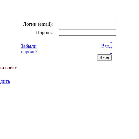
Логин (email):
Пароль:
Вход
Забыли
пароль?
на сайте
дить