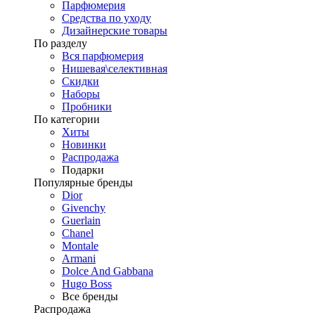
Парфюмерия
Средства по уходу
Дизайнерские товары
По разделу
Вся парфюмерия
Нишевая\селективная
Скидки
Наборы
Пробники
По категории
Хиты
Новинки
Распродажа
Подарки
Популярные бренды
Dior
Givenchy
Guerlain
Chanel
Montale
Armani
Dolce And Gabbana
Hugo Boss
Все бренды
Распродажа