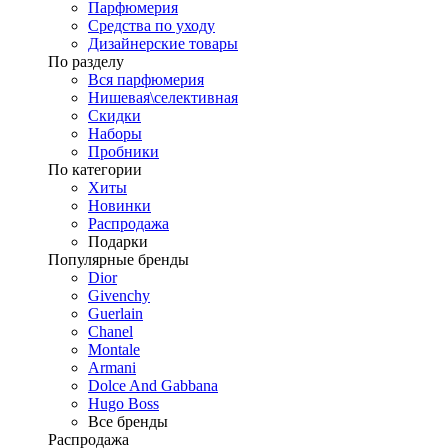
Парфюмерия
Средства по уходу
Дизайнерские товары
По разделу
Вся парфюмерия
Нишевая\селективная
Скидки
Наборы
Пробники
По категории
Хиты
Новинки
Распродажа
Подарки
Популярные бренды
Dior
Givenchy
Guerlain
Chanel
Montale
Armani
Dolce And Gabbana
Hugo Boss
Все бренды
Распродажа