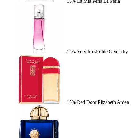
-15%
La Mia Perla
La Perla
-15%
Very Irresistible
Givenchy
-15%
Red Door
Elizabeth Arden