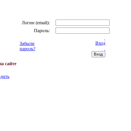
Логин (email):
Пароль:
Вход
Забыли
пароль?
на сайте
дить