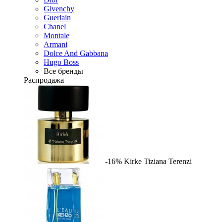
Givenchy
Guerlain
Chanel
Montale
Armani
Dolce And Gabbana
Hugo Boss
Все бренды
Распродажа
-16%
Kirke
Tiziana Terenzi