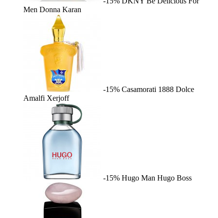
-15%
DKNY Be Delicious For
Men
Donna Karan
-15%
Casamorati 1888 Dolce
Amalfi
Xerjoff
-15%
Hugo Man
Hugo Boss