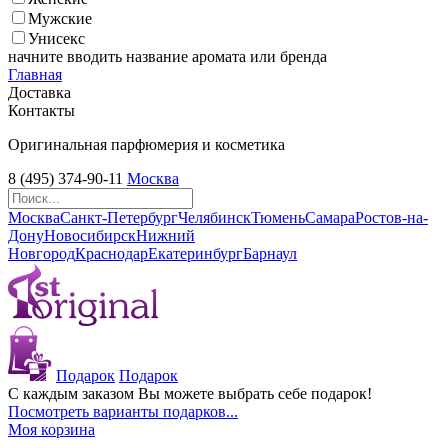
Мужские
Унисекс
начните вводить название аромата или бренда
Главная
Доставка
Контакты
Оригинальная парфюмерия и косметика
8 (495) 374-90-11
Москва
Москва
Санкт-Петербург
Челябинск
Тюмень
Самара
Ростов-на-
Дону
Новосибирск
Нижний
Новгород
Краснодар
Екатеринбург
Барнаул
Подарок
Подарок
С каждым заказом Вы можете выбрать себе подарок!
Посмотреть варианты подарков...
Моя корзина