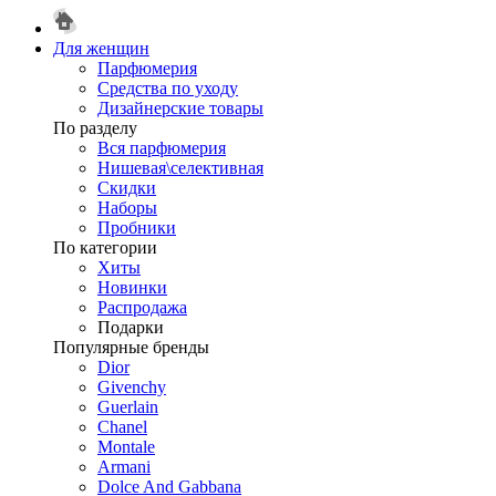
Для женщин
Парфюмерия
Средства по уходу
Дизайнерские товары
По разделу
Вся парфюмерия
Нишевая\селективная
Скидки
Наборы
Пробники
По категории
Хиты
Новинки
Распродажа
Подарки
Популярные бренды
Dior
Givenchy
Guerlain
Chanel
Montale
Armani
Dolce And Gabbana