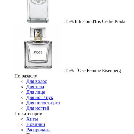
-15%
Infusion d'Iris Cedre
Prada
-15%
J`Ose Femme
Eisenberg
По разделу
Для волос
Для тела
Для лица
Для ног / рук
Для полости рта
Для ногтей
По категории
Хиты
Новинки
Распродажа