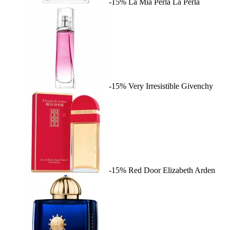
-15%
La Mia Perla
La Perla
-15%
Very Irresistible
Givenchy
-15%
Red Door
Elizabeth Arden