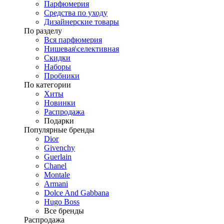
Парфюмерия
Средства по уходу
Дизайнерские товары
По разделу
Вся парфюмерия
Нишевая\селективная
Скидки
Наборы
Пробники
По категории
Хиты
Новинки
Распродажа
Подарки
Популярные бренды
Dior
Givenchy
Guerlain
Chanel
Montale
Armani
Dolce And Gabbana
Hugo Boss
Все бренды
Распродажа