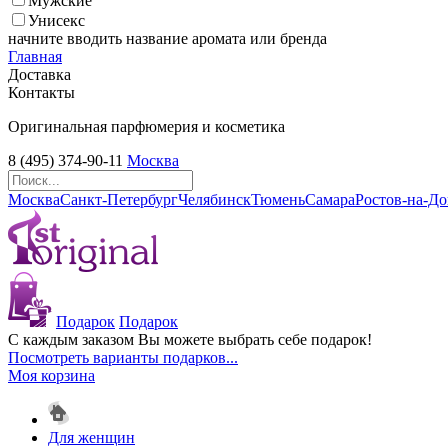
Мужские
Унисекс
начните вводить название аромата или бренда
Главная
Доставка
Контакты
Оригинальная парфюмерия и косметика
8 (495) 374-90-11
Москва
Москва
Санкт-Петербург
Челябинск
Тюмень
Самара
Ростов-на-Д
Подарок
Подарок
С каждым заказом Вы можете выбрать себе подарок!
Посмотреть варианты подарков...
Моя корзина
Для женщин