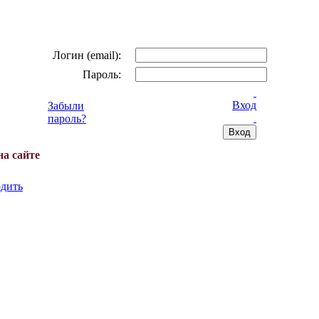
Логин (email):
Пароль:
Вход
Забыли
пароль?
на сайте
дить