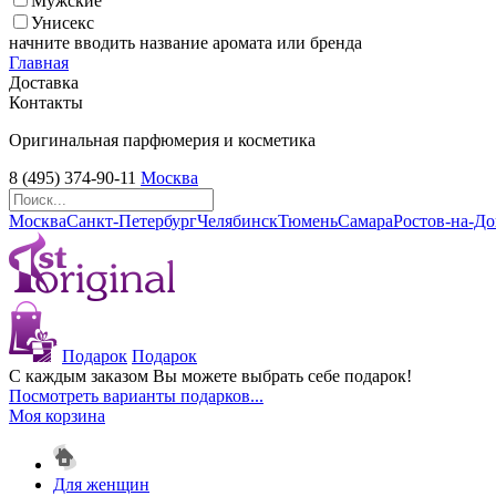
Мужские
Унисекс
начните вводить название аромата или бренда
Главная
Доставка
Контакты
Оригинальная парфюмерия и косметика
8 (495) 374-90-11
Москва
Москва
Санкт-Петербург
Челябинск
Тюмень
Самара
Ростов-на-Д
Подарок
Подарок
С каждым заказом Вы можете выбрать себе подарок!
Посмотреть варианты подарков...
Моя корзина
Для женщин