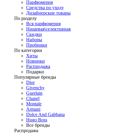
Парфюмерия
Средства по уходу
Дизайнерские товары
По разделу
Вся парфюмерия
Нишевая\селективная
Скидки
Наборы
Пробники
По категории
Хиты
Новинки
Распродажа
Подарки
Популярные бренды
Dior
Givenchy
Guerlain
Chanel
Montale
Armani
Dolce And Gabbana
Hugo Boss
Все бренды
Распродажа