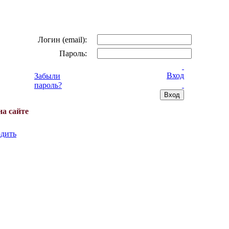
Логин (email):
Пароль:
Вход
Забыли
пароль?
на сайте
дить