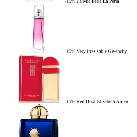
-15%
La Mia Perla
La Perla
-15%
Very Irresistible
Givenchy
-15%
Red Door
Elizabeth Arden