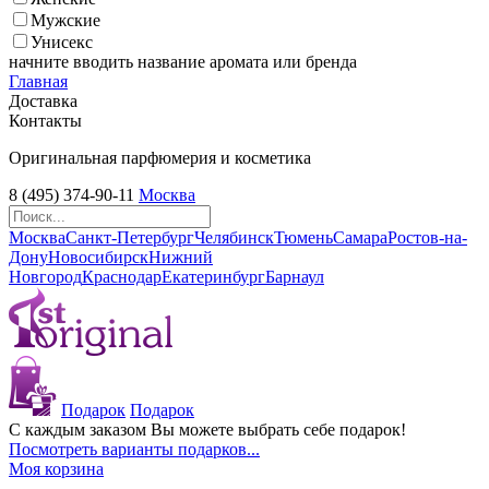
Мужские
Унисекс
начните вводить название аромата или бренда
Главная
Доставка
Контакты
Оригинальная парфюмерия и косметика
8 (495) 374-90-11
Москва
Москва
Санкт-Петербург
Челябинск
Тюмень
Самара
Ростов-на-
Дону
Новосибирск
Нижний
Новгород
Краснодар
Екатеринбург
Барнаул
Подарок
Подарок
С каждым заказом Вы можете выбрать себе подарок!
Посмотреть варианты подарков...
Моя корзина