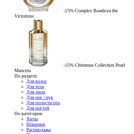
-15%
Complex
Boadicea the
Victorious
-15%
Christmas Collection Pearl
Mancera
По разделу
Для волос
Для тела
Для лица
Для ног / рук
Для полости рта
Для ногтей
По категории
Хиты
Новинки
Распродажа