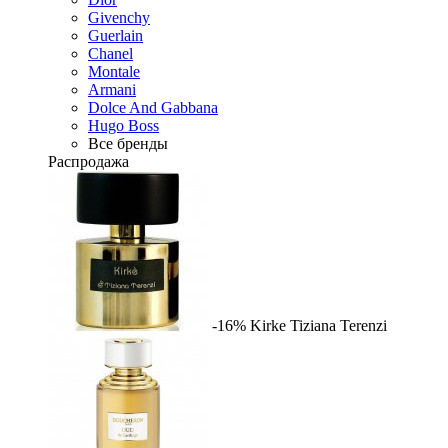
Givenchy
Guerlain
Chanel
Montale
Armani
Dolce And Gabbana
Hugo Boss
Все бренды
Распродажа
-16%
Kirke
Tiziana Terenzi