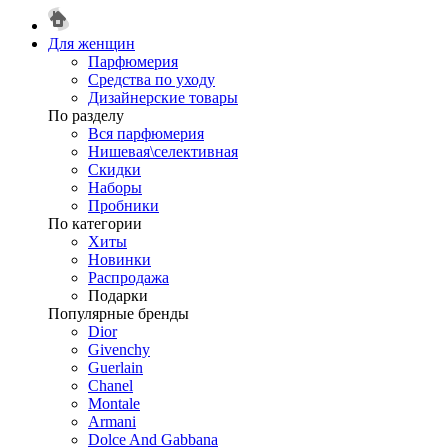
Для женщин
Парфюмерия
Средства по уходу
Дизайнерские товары
По разделу
Вся парфюмерия
Нишевая\селективная
Скидки
Наборы
Пробники
По категории
Хиты
Новинки
Распродажа
Подарки
Популярные бренды
Dior
Givenchy
Guerlain
Chanel
Montale
Armani
Dolce And Gabbana