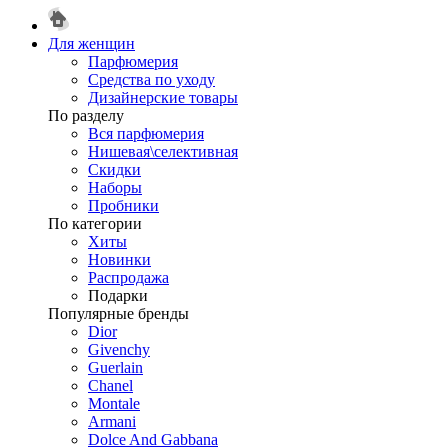
Для женщин
Парфюмерия
Средства по уходу
Дизайнерские товары
По разделу
Вся парфюмерия
Нишевая\селективная
Скидки
Наборы
Пробники
По категории
Хиты
Новинки
Распродажа
Подарки
Популярные бренды
Dior
Givenchy
Guerlain
Chanel
Montale
Armani
Dolce And Gabbana