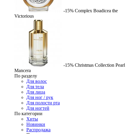
-15%
Complex
Boadicea the
Victorious
-15%
Christmas Collection Pearl
Mancera
По разделу
Для волос
Для тела
Для лица
Для ног / рук
Для полости рта
Для ногтей
По категории
Хиты
Новинки
Распродажа