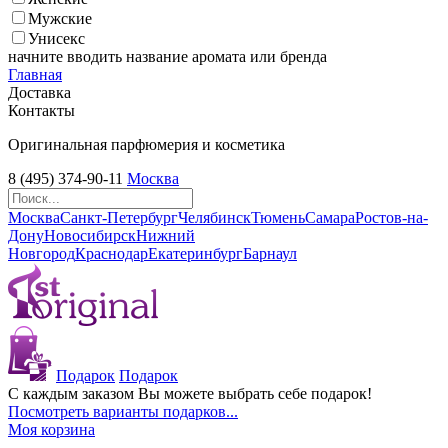
Мужские
Унисекс
начните вводить название аромата или бренда
Главная
Доставка
Контакты
Оригинальная парфюмерия и косметика
8 (495) 374-90-11
Москва
Москва
Санкт-Петербург
Челябинск
Тюмень
Самара
Ростов-на-
Дону
Новосибирск
Нижний
Новгород
Краснодар
Екатеринбург
Барнаул
Подарок
Подарок
С каждым заказом Вы можете выбрать себе подарок!
Посмотреть варианты подарков...
Моя корзина