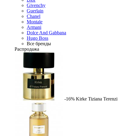
Givenchy
Guerlain
Chanel
Montale
Armani
Dolce And Gabbana
Hugo Boss
Все бренды
Распродажа
-16%
Kirke
Tiziana Terenzi