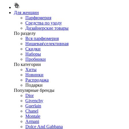
Для женщин
Парфюмерия
Средства по уходу
Дизайнерские товары
По разделу
Вся парфюмерия
Нишевая\селективная
Скидки
Наборы
Пробники
По категории
Хиты
Новинки
Распродажа
Подарки
Популярные бренды
Dior
Givenchy
Guerlain
Chanel
Montale
Armani
Dolce And Gabbana