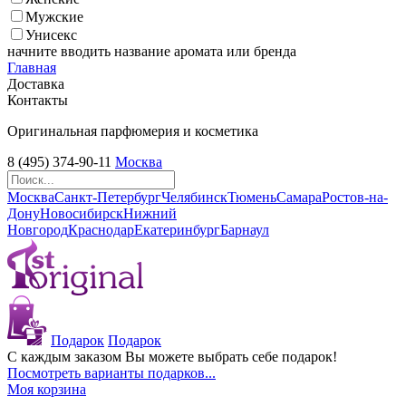
Мужские
Унисекс
начните вводить название аромата или бренда
Главная
Доставка
Контакты
Оригинальная парфюмерия и косметика
8 (495) 374-90-11
Москва
Москва
Санкт-Петербург
Челябинск
Тюмень
Самара
Ростов-на-
Дону
Новосибирск
Нижний
Новгород
Краснодар
Екатеринбург
Барнаул
Подарок
Подарок
С каждым заказом Вы можете выбрать себе подарок!
Посмотреть варианты подарков...
Моя корзина