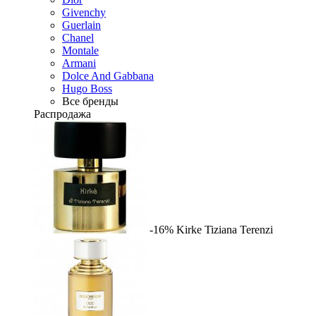
Givenchy
Guerlain
Chanel
Montale
Armani
Dolce And Gabbana
Hugo Boss
Все бренды
Распродажа
-16%
Kirke
Tiziana Terenzi