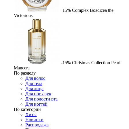
-15%
Complex
Boadicea the
Victorious
-15%
Christmas Collection Pearl
Mancera
По разделу
Для волос
Для тела
Для лица
Для ног / рук
Для полости рта
Для ногтей
По категории
Хиты
Новинки
Распродажа