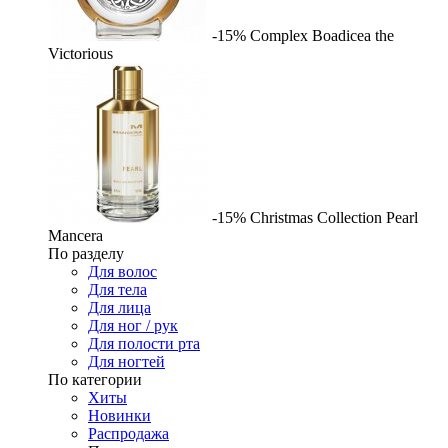
-15%
Complex
Boadicea the
Victorious
-15%
Christmas Collection Pearl
Mancera
По разделу
Для волос
Для тела
Для лица
Для ног / рук
Для полости рта
Для ногтей
По категории
Хиты
Новинки
Распродажа