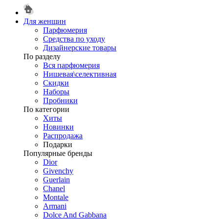
Для женщин
Парфюмерия
Средства по уходу
Дизайнерские товары
По разделу
Вся парфюмерия
Нишевая\селективная
Скидки
Наборы
Пробники
По категории
Хиты
Новинки
Распродажа
Подарки
Популярные бренды
Dior
Givenchy
Guerlain
Chanel
Montale
Armani
Dolce And Gabbana