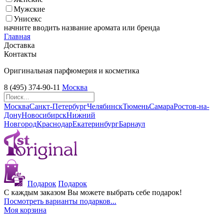
Мужские
Унисекс
начните вводить название аромата или бренда
Главная
Доставка
Контакты
Оригинальная парфюмерия и косметика
8 (495) 374-90-11
Москва
Москва
Санкт-Петербург
Челябинск
Тюмень
Самара
Ростов-на-
Дону
Новосибирск
Нижний
Новгород
Краснодар
Екатеринбург
Барнаул
Подарок
Подарок
С каждым заказом Вы можете выбрать себе подарок!
Посмотреть варианты подарков...
Моя корзина