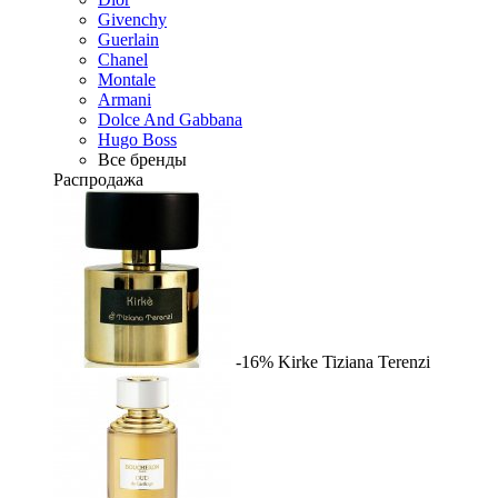
Givenchy
Guerlain
Chanel
Montale
Armani
Dolce And Gabbana
Hugo Boss
Все бренды
Распродажа
-16%
Kirke
Tiziana Terenzi