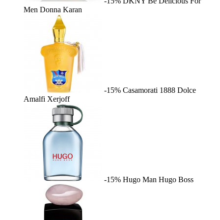
-15%
DKNY Be Delicious For
Men
Donna Karan
-15%
Casamorati 1888 Dolce
Amalfi
Xerjoff
-15%
Hugo Man
Hugo Boss