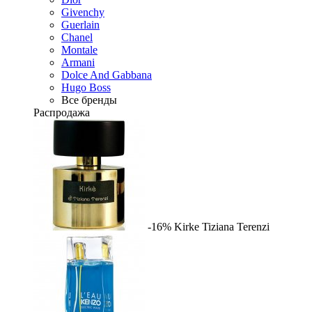
Givenchy
Guerlain
Chanel
Montale
Armani
Dolce And Gabbana
Hugo Boss
Все бренды
Распродажа
-16%
Kirke
Tiziana Terenzi