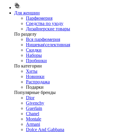
Для женщин
Парфюмерия
Средства по уходу
Дизайнерские товары
По разделу
Вся парфюмерия
Нишевая\селективная
Скидки
Наборы
Пробники
По категории
Хиты
Новинки
Распродажа
Подарки
Популярные бренды
Dior
Givenchy
Guerlain
Chanel
Montale
Armani
Dolce And Gabbana