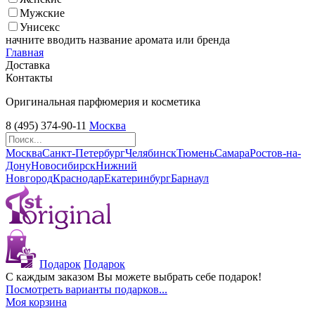
Мужские
Унисекс
начните вводить название аромата или бренда
Главная
Доставка
Контакты
Оригинальная парфюмерия и косметика
8 (495) 374-90-11
Москва
Москва
Санкт-Петербург
Челябинск
Тюмень
Самара
Ростов-на-
Дону
Новосибирск
Нижний
Новгород
Краснодар
Екатеринбург
Барнаул
Подарок
Подарок
С каждым заказом Вы можете выбрать себе подарок!
Посмотреть варианты подарков...
Моя корзина