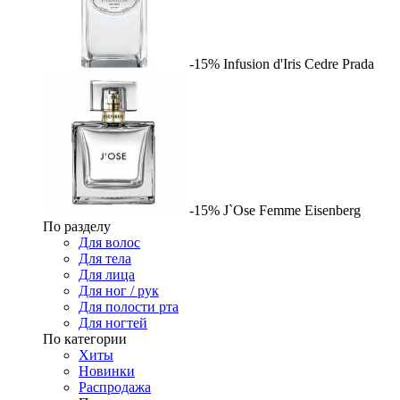
-15%
Infusion d'Iris Cedre
Prada
-15%
J`Ose Femme
Eisenberg
По разделу
Для волос
Для тела
Для лица
Для ног / рук
Для полости рта
Для ногтей
По категории
Хиты
Новинки
Распродажа