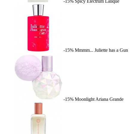
-15%
Spicy Electrum
Lalique
-15%
Mmmm...
Juliette has a Gun
-15%
Moonlight
Ariana Grande