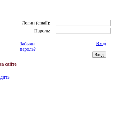
Логин (email):
Пароль:
Вход
Забыли
пароль?
на сайте
дить