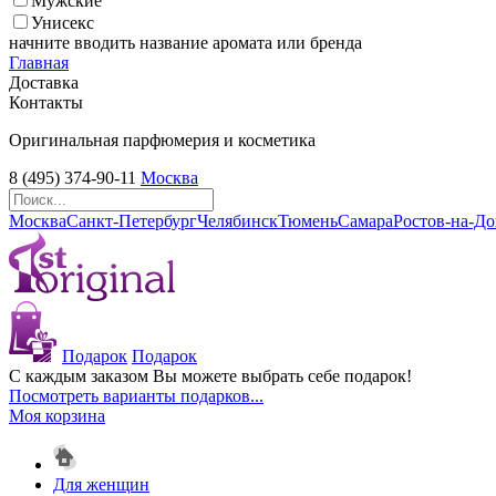
Мужские
Унисекс
начните вводить название аромата или бренда
Главная
Доставка
Контакты
Оригинальная парфюмерия и косметика
8 (495) 374-90-11
Москва
Москва
Санкт-Петербург
Челябинск
Тюмень
Самара
Ростов-на-Д
Подарок
Подарок
С каждым заказом Вы можете выбрать себе подарок!
Посмотреть варианты подарков...
Моя корзина
Для женщин