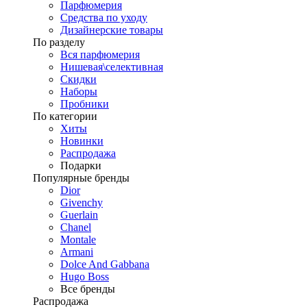
Парфюмерия
Средства по уходу
Дизайнерские товары
По разделу
Вся парфюмерия
Нишевая\селективная
Скидки
Наборы
Пробники
По категории
Хиты
Новинки
Распродажа
Подарки
Популярные бренды
Dior
Givenchy
Guerlain
Chanel
Montale
Armani
Dolce And Gabbana
Hugo Boss
Все бренды
Распродажа