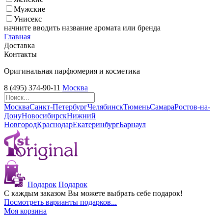
Мужские
Унисекс
начните вводить название аромата или бренда
Главная
Доставка
Контакты
Оригинальная парфюмерия и косметика
8 (495) 374-90-11
Москва
Москва
Санкт-Петербург
Челябинск
Тюмень
Самара
Ростов-на-
Дону
Новосибирск
Нижний
Новгород
Краснодар
Екатеринбург
Барнаул
Подарок
Подарок
С каждым заказом Вы можете выбрать себе подарок!
Посмотреть варианты подарков...
Моя корзина