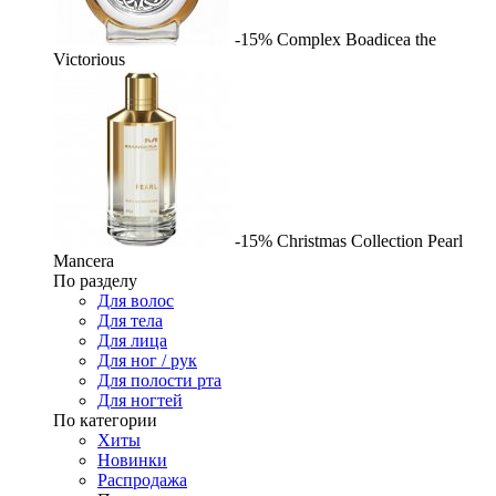
-15%
Complex
Boadicea the
Victorious
-15%
Christmas Collection Pearl
Mancera
По разделу
Для волос
Для тела
Для лица
Для ног / рук
Для полости рта
Для ногтей
По категории
Хиты
Новинки
Распродажа