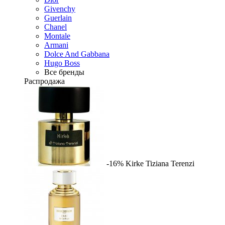
Givenchy
Guerlain
Chanel
Montale
Armani
Dolce And Gabbana
Hugo Boss
Все бренды
Распродажа
-16%
Kirke
Tiziana Terenzi