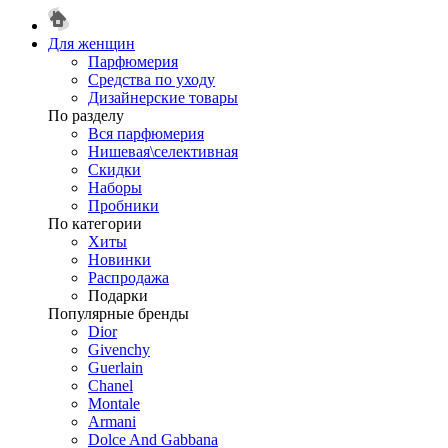
Для женщин
Парфюмерия
Средства по уходу
Дизайнерские товары
По разделу
Вся парфюмерия
Нишевая\селективная
Скидки
Наборы
Пробники
По категории
Хиты
Новинки
Распродажа
Подарки
Популярные бренды
Dior
Givenchy
Guerlain
Chanel
Montale
Armani
Dolce And Gabbana