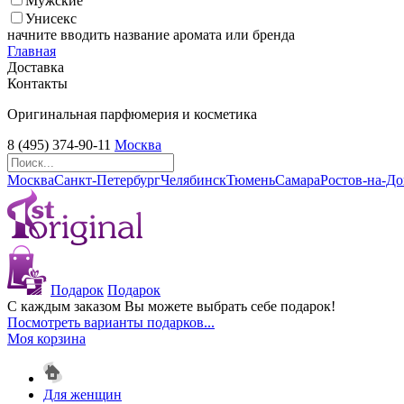
Мужские
Унисекс
начните вводить название аромата или бренда
Главная
Доставка
Контакты
Оригинальная парфюмерия и косметика
8 (495) 374-90-11
Москва
Москва
Санкт-Петербург
Челябинск
Тюмень
Самара
Ростов-на-Д
Подарок
Подарок
С каждым заказом Вы можете выбрать себе подарок!
Посмотреть варианты подарков...
Моя корзина
Для женщин