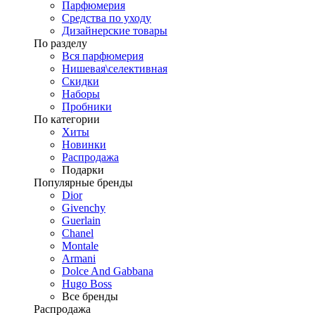
Парфюмерия
Средства по уходу
Дизайнерские товары
По разделу
Вся парфюмерия
Нишевая\селективная
Скидки
Наборы
Пробники
По категории
Хиты
Новинки
Распродажа
Подарки
Популярные бренды
Dior
Givenchy
Guerlain
Chanel
Montale
Armani
Dolce And Gabbana
Hugo Boss
Все бренды
Распродажа