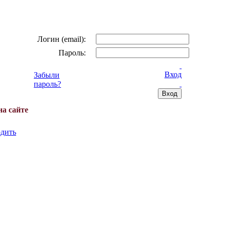
Логин (email):
Пароль:
Вход
Забыли
пароль?
на сайте
дить