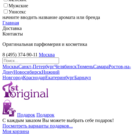
Мужские
Унисекс
начните вводить название аромата или бренда
Главная
Доставка
Контакты
Оригинальная парфюмерия и косметика
8 (495) 374-90-11
Москва
Москва
Санкт-Петербург
Челябинск
Тюмень
Самара
Ростов-на-
Дону
Новосибирск
Нижний
Новгород
Краснодар
Екатеринбург
Барнаул
Подарок
Подарок
С каждым заказом Вы можете выбрать себе подарок!
Посмотреть варианты подарков...
Моя корзина