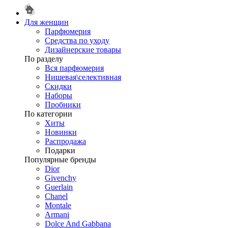
Для женщин
Парфюмерия
Средства по уходу
Дизайнерские товары
По разделу
Вся парфюмерия
Нишевая\селективная
Скидки
Наборы
Пробники
По категории
Хиты
Новинки
Распродажа
Подарки
Популярные бренды
Dior
Givenchy
Guerlain
Chanel
Montale
Armani
Dolce And Gabbana