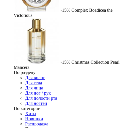
-15%
Complex
Boadicea the
Victorious
-15%
Christmas Collection Pearl
Mancera
По разделу
Для волос
Для тела
Для лица
Для ног / рук
Для полости рта
Для ногтей
По категории
Хиты
Новинки
Распродажа