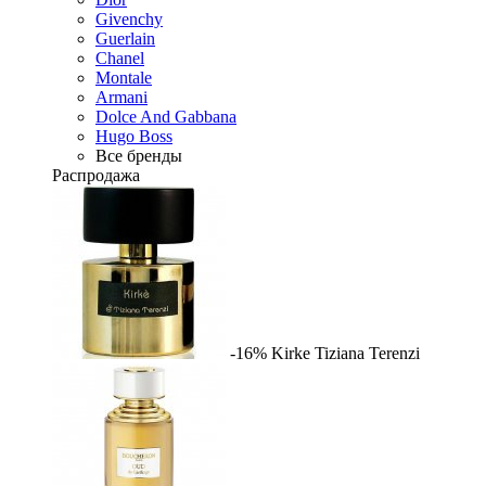
Givenchy
Guerlain
Chanel
Montale
Armani
Dolce And Gabbana
Hugo Boss
Все бренды
Распродажа
-16%
Kirke
Tiziana Terenzi