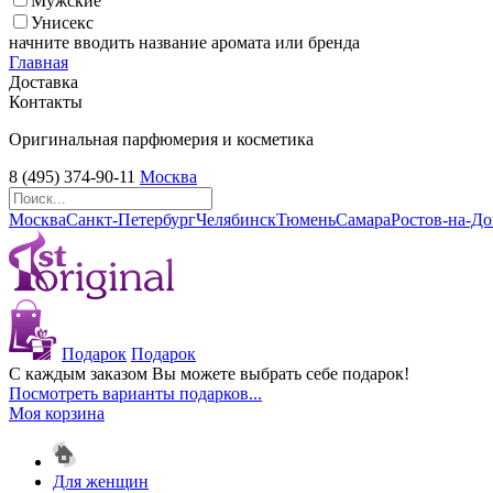
Мужские
Унисекс
начните вводить название аромата или бренда
Главная
Доставка
Контакты
Оригинальная парфюмерия и косметика
8 (495) 374-90-11
Москва
Москва
Санкт-Петербург
Челябинск
Тюмень
Самара
Ростов-на-Д
Подарок
Подарок
С каждым заказом Вы можете выбрать себе подарок!
Посмотреть варианты подарков...
Моя корзина
Для женщин