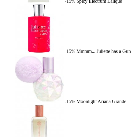
-15%
Spicy Electrum
Lalique
-15%
Mmmm...
Juliette has a Gun
-15%
Moonlight
Ariana Grande