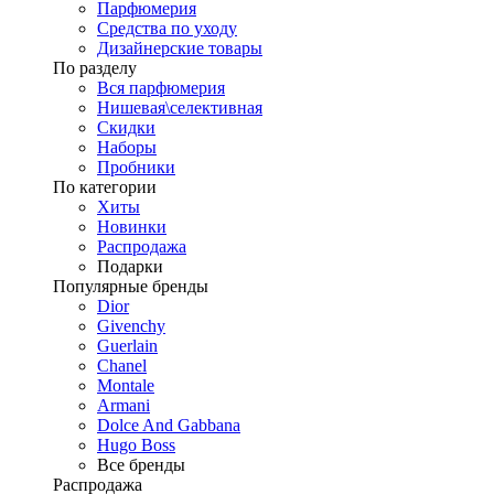
Парфюмерия
Средства по уходу
Дизайнерские товары
По разделу
Вся парфюмерия
Нишевая\селективная
Скидки
Наборы
Пробники
По категории
Хиты
Новинки
Распродажа
Подарки
Популярные бренды
Dior
Givenchy
Guerlain
Chanel
Montale
Armani
Dolce And Gabbana
Hugo Boss
Все бренды
Распродажа