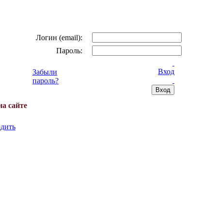
Логин (email):
Пароль:
Вход
Забыли
пароль?
на сайте
дить