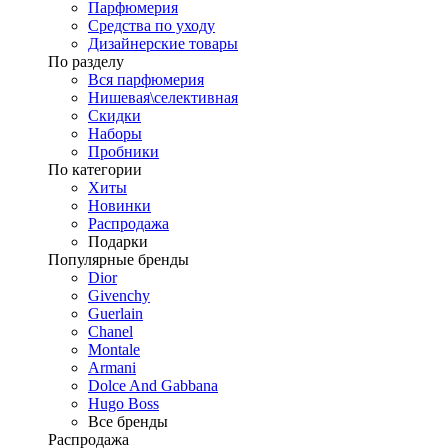
Парфюмерия
Средства по уходу
Дизайнерские товары
По разделу
Вся парфюмерия
Нишевая\селективная
Скидки
Наборы
Пробники
По категории
Хиты
Новинки
Распродажа
Подарки
Популярные бренды
Dior
Givenchy
Guerlain
Chanel
Montale
Armani
Dolce And Gabbana
Hugo Boss
Все бренды
Распродажа