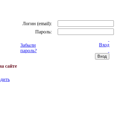
Логин (email):
Пароль:
Вход
Забыли
пароль?
на сайте
дить