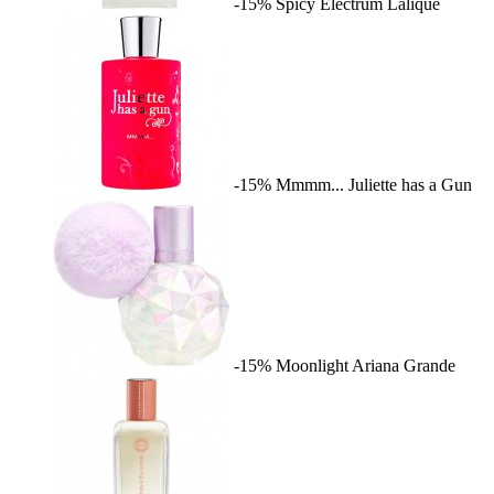
-15%
Spicy Electrum
Lalique
-15%
Mmmm...
Juliette has a Gun
-15%
Moonlight
Ariana Grande