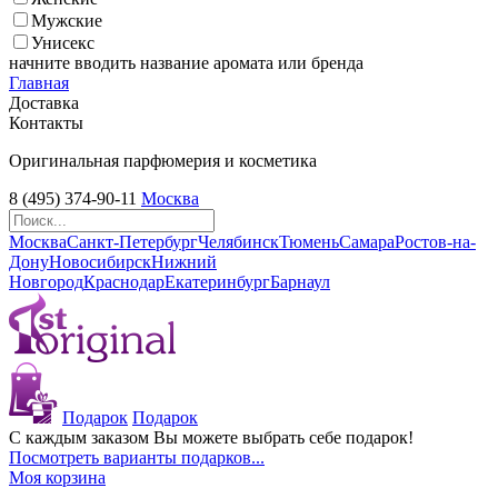
Мужские
Унисекс
начните вводить название аромата или бренда
Главная
Доставка
Контакты
Оригинальная парфюмерия и косметика
8 (495) 374-90-11
Москва
Москва
Санкт-Петербург
Челябинск
Тюмень
Самара
Ростов-на-
Дону
Новосибирск
Нижний
Новгород
Краснодар
Екатеринбург
Барнаул
Подарок
Подарок
С каждым заказом Вы можете выбрать себе подарок!
Посмотреть варианты подарков...
Моя корзина