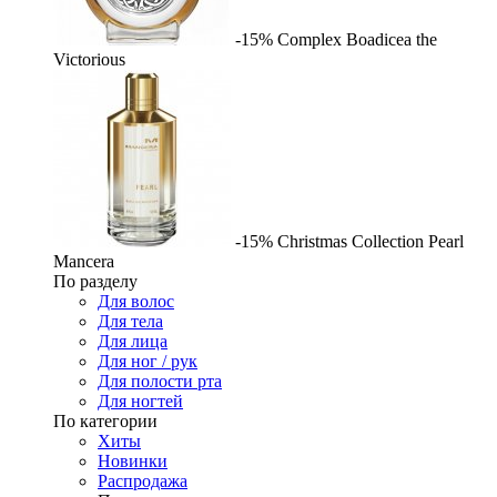
-15%
Complex
Boadicea the
Victorious
-15%
Christmas Collection Pearl
Mancera
По разделу
Для волос
Для тела
Для лица
Для ног / рук
Для полости рта
Для ногтей
По категории
Хиты
Новинки
Распродажа