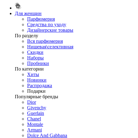
Для женщин
Парфюмерия
Средства по уходу
Дизайнерские товары
По разделу
Вся парфюмерия
Нишевая\селективная
Скидки
Наборы
Пробники
По категории
Хиты
Новинки
Распродажа
Подарки
Популярные бренды
Dior
Givenchy
Guerlain
Chanel
Montale
Armani
Dolce And Gabbana