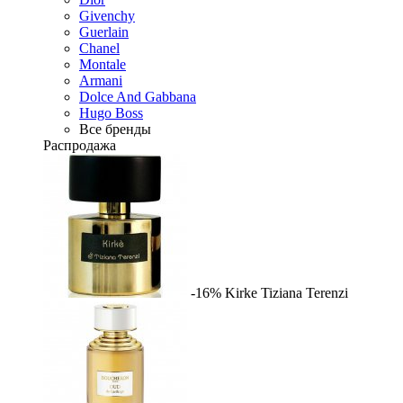
Givenchy
Guerlain
Chanel
Montale
Armani
Dolce And Gabbana
Hugo Boss
Все бренды
Распродажа
-16%
Kirke
Tiziana Terenzi