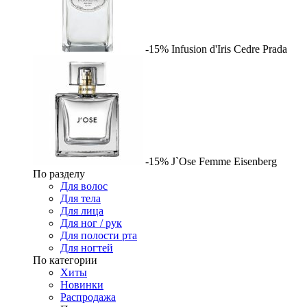
-15%
Infusion d'Iris Cedre
Prada
-15%
J`Ose Femme
Eisenberg
По разделу
Для волос
Для тела
Для лица
Для ног / рук
Для полости рта
Для ногтей
По категории
Хиты
Новинки
Распродажа