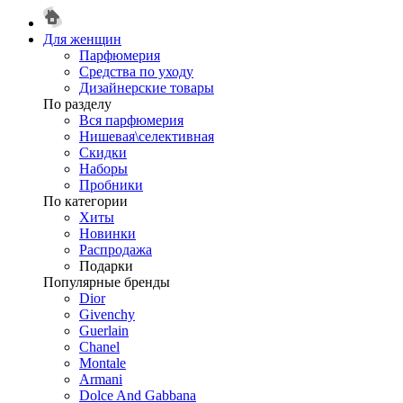
Для женщин
Парфюмерия
Средства по уходу
Дизайнерские товары
По разделу
Вся парфюмерия
Нишевая\селективная
Скидки
Наборы
Пробники
По категории
Хиты
Новинки
Распродажа
Подарки
Популярные бренды
Dior
Givenchy
Guerlain
Chanel
Montale
Armani
Dolce And Gabbana