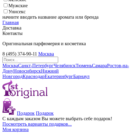
Мужские
Унисекс
начните вводить название аромата или бренда
Главная
Доставка
Контакты
Оригинальная парфюмерия и косметика
8 (495) 374-90-11
Москва
Москва
Санкт-Петербург
Челябинск
Тюмень
Самара
Ростов-на-
Дону
Новосибирск
Нижний
Новгород
Краснодар
Екатеринбург
Барнаул
Подарок
Подарок
С каждым заказом Вы можете выбрать себе подарок!
Посмотреть варианты подарков...
Моя корзина