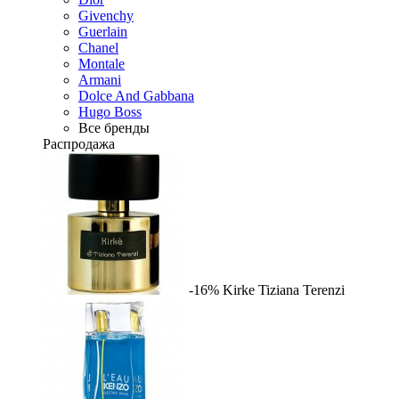
Givenchy
Guerlain
Chanel
Montale
Armani
Dolce And Gabbana
Hugo Boss
Все бренды
Распродажа
-16%
Kirke
Tiziana Terenzi