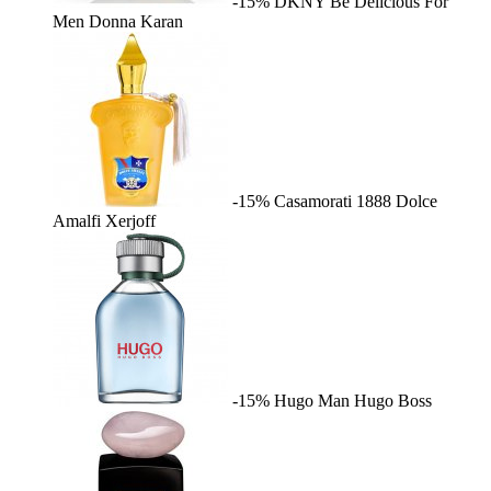
-15%
DKNY Be Delicious For
Men
Donna Karan
-15%
Casamorati 1888 Dolce
Amalfi
Xerjoff
-15%
Hugo Man
Hugo Boss