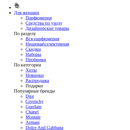
Для женщин
Парфюмерия
Средства по уходу
Дизайнерские товары
По разделу
Вся парфюмерия
Нишевая\селективная
Скидки
Наборы
Пробники
По категории
Хиты
Новинки
Распродажа
Подарки
Популярные бренды
Dior
Givenchy
Guerlain
Chanel
Montale
Armani
Dolce And Gabbana