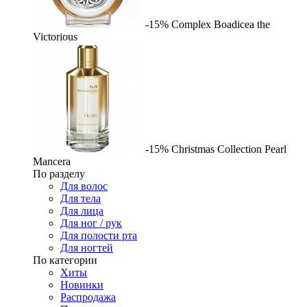
-15%
Complex
Boadicea the
Victorious
-15%
Christmas Collection Pearl
Mancera
По разделу
Для волос
Для тела
Для лица
Для ног / рук
Для полости рта
Для ногтей
По категории
Хиты
Новинки
Распродажа