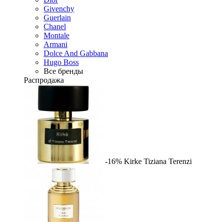
Givenchy
Guerlain
Chanel
Montale
Armani
Dolce And Gabbana
Hugo Boss
Все бренды
Распродажа
-16%
Kirke
Tiziana Terenzi