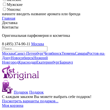
Мужские
Унисекс
начните вводить название аромата или бренда
Главная
Доставка
Контакты
Оригинальная парфюмерия и косметика
8 (495) 374-90-11
Москва
Москва
Санкт-Петербург
Челябинск
Тюмень
Самара
Ростов-на-
Дону
Новосибирск
Нижний
Новгород
Краснодар
Екатеринбург
Барнаул
Подарок
Подарок
С каждым заказом Вы можете выбрать себе подарок!
Посмотреть варианты подарков...
Моя корзина