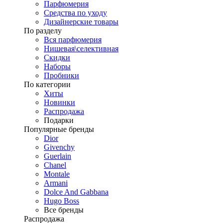
Парфюмерия
Средства по уходу
Дизайнерские товары
По разделу
Вся парфюмерия
Нишевая\селективная
Скидки
Наборы
Пробники
По категории
Хиты
Новинки
Распродажа
Подарки
Популярные бренды
Dior
Givenchy
Guerlain
Chanel
Montale
Armani
Dolce And Gabbana
Hugo Boss
Все бренды
Распродажа