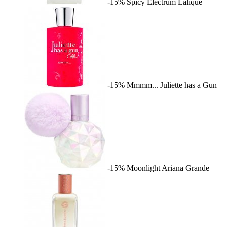
-15%
Spicy Electrum
Lalique
-15%
Mmmm...
Juliette has a Gun
-15%
Moonlight
Ariana Grande