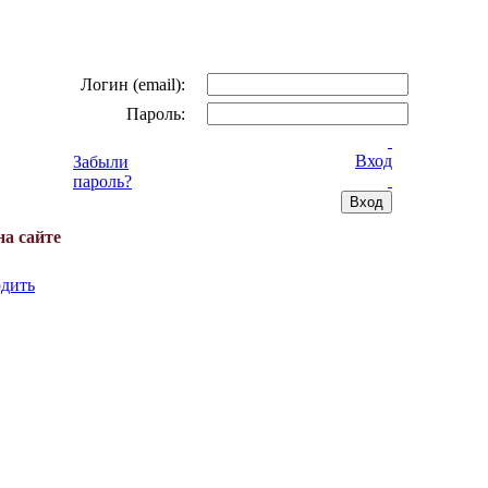
Логин (email):
Пароль:
Вход
Забыли
пароль?
на сайте
дить