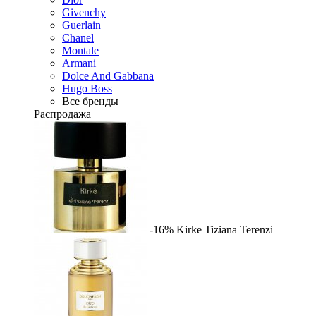
Givenchy
Guerlain
Chanel
Montale
Armani
Dolce And Gabbana
Hugo Boss
Все бренды
Распродажа
-16%
Kirke
Tiziana Terenzi