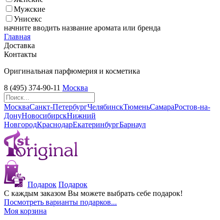
Мужские
Унисекс
начните вводить название аромата или бренда
Главная
Доставка
Контакты
Оригинальная парфюмерия и косметика
8 (495) 374-90-11
Москва
Москва
Санкт-Петербург
Челябинск
Тюмень
Самара
Ростов-на-
Дону
Новосибирск
Нижний
Новгород
Краснодар
Екатеринбург
Барнаул
Подарок
Подарок
С каждым заказом Вы можете выбрать себе подарок!
Посмотреть варианты подарков...
Моя корзина