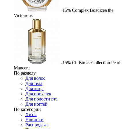
-15%
Complex
Boadicea the
Victorious
-15%
Christmas Collection Pearl
Mancera
По разделу
Для волос
Для тела
Для лица
Для ног / рук
Для полости рта
Для ногтей
По категории
Хиты
Новинки
Распродажа