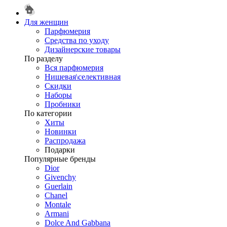
Для женщин
Парфюмерия
Средства по уходу
Дизайнерские товары
По разделу
Вся парфюмерия
Нишевая\селективная
Скидки
Наборы
Пробники
По категории
Хиты
Новинки
Распродажа
Подарки
Популярные бренды
Dior
Givenchy
Guerlain
Chanel
Montale
Armani
Dolce And Gabbana