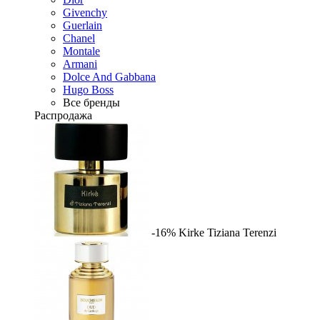
Givenchy
Guerlain
Chanel
Montale
Armani
Dolce And Gabbana
Hugo Boss
Все бренды
Распродажа
-16%
Kirke
Tiziana Terenzi