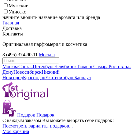
Мужские
Унисекс
начните вводить название аромата или бренда
Главная
Доставка
Контакты
Оригинальная парфюмерия и косметика
8 (495) 374-90-11
Москва
Москва
Санкт-Петербург
Челябинск
Тюмень
Самара
Ростов-на-
Дону
Новосибирск
Нижний
Новгород
Краснодар
Екатеринбург
Барнаул
Подарок
Подарок
С каждым заказом Вы можете выбрать себе подарок!
Посмотреть варианты подарков...
Моя корзина