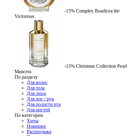
-15%
Complex
Boadicea the
Victorious
-15%
Christmas Collection Pearl
Mancera
По разделу
Для волос
Для тела
Для лица
Для ног / рук
Для полости рта
Для ногтей
По категории
Хиты
Новинки
Распродажа