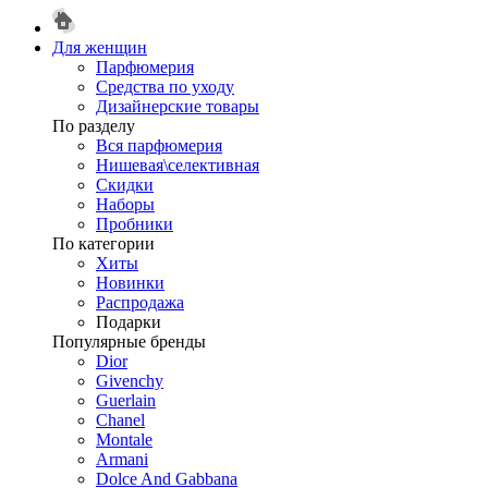
Для женщин
Парфюмерия
Средства по уходу
Дизайнерские товары
По разделу
Вся парфюмерия
Нишевая\селективная
Скидки
Наборы
Пробники
По категории
Хиты
Новинки
Распродажа
Подарки
Популярные бренды
Dior
Givenchy
Guerlain
Chanel
Montale
Armani
Dolce And Gabbana