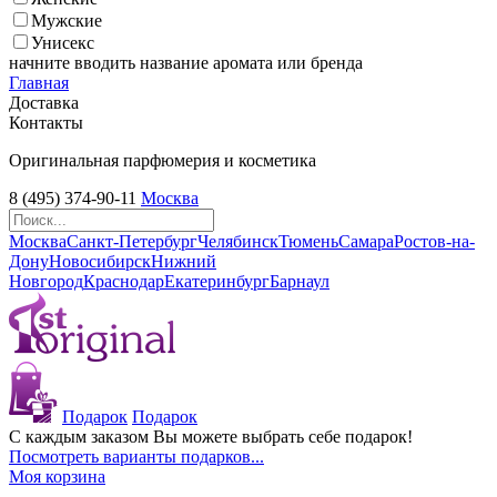
Мужские
Унисекс
начните вводить название аромата или бренда
Главная
Доставка
Контакты
Оригинальная парфюмерия и косметика
8 (495) 374-90-11
Москва
Москва
Санкт-Петербург
Челябинск
Тюмень
Самара
Ростов-на-
Дону
Новосибирск
Нижний
Новгород
Краснодар
Екатеринбург
Барнаул
Подарок
Подарок
С каждым заказом Вы можете выбрать себе подарок!
Посмотреть варианты подарков...
Моя корзина