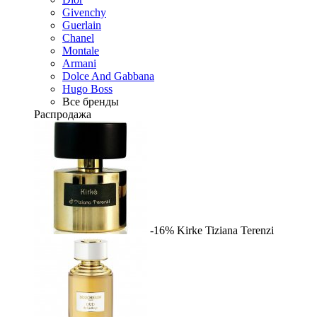
Givenchy
Guerlain
Chanel
Montale
Armani
Dolce And Gabbana
Hugo Boss
Все бренды
Распродажа
-16%
Kirke
Tiziana Terenzi