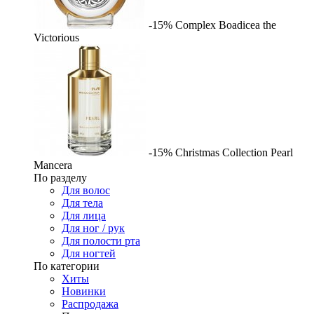
-15%
Complex
Boadicea the
Victorious
-15%
Christmas Collection Pearl
Mancera
По разделу
Для волос
Для тела
Для лица
Для ног / рук
Для полости рта
Для ногтей
По категории
Хиты
Новинки
Распродажа