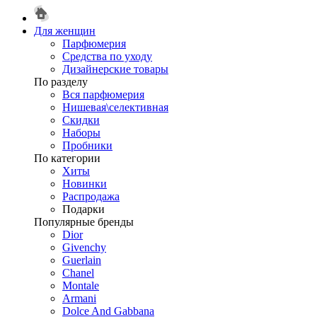
Для женщин
Парфюмерия
Средства по уходу
Дизайнерские товары
По разделу
Вся парфюмерия
Нишевая\селективная
Скидки
Наборы
Пробники
По категории
Хиты
Новинки
Распродажа
Подарки
Популярные бренды
Dior
Givenchy
Guerlain
Chanel
Montale
Armani
Dolce And Gabbana