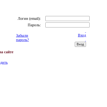
Логин (email):
Пароль:
Вход
Забыли
пароль?
на сайте
дить