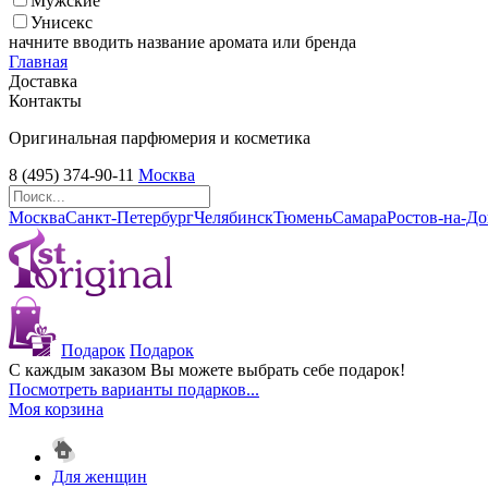
Мужские
Унисекс
начните вводить название аромата или бренда
Главная
Доставка
Контакты
Оригинальная парфюмерия и косметика
8 (495) 374-90-11
Москва
Москва
Санкт-Петербург
Челябинск
Тюмень
Самара
Ростов-на-Д
Подарок
Подарок
С каждым заказом Вы можете выбрать себе подарок!
Посмотреть варианты подарков...
Моя корзина
Для женщин