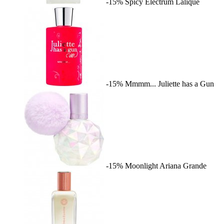
-15%
Spicy Electrum
Lalique
-15%
Mmmm...
Juliette has a Gun
-15%
Moonlight
Ariana Grande