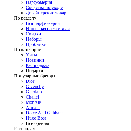
Парфюмерия
Средства по уходу
Дизайнерские товары
По разделу
Вся парфюмерия
Нишевая\селективная
Скидки
Наборы
Пробники
По категории
Хиты
Новинки
Распродажа
Подарки
Популярные бренды
Dior
Givenchy
Guerlain
Chanel
Montale
Armani
Dolce And Gabbana
Hugo Boss
Все бренды
Распродажа