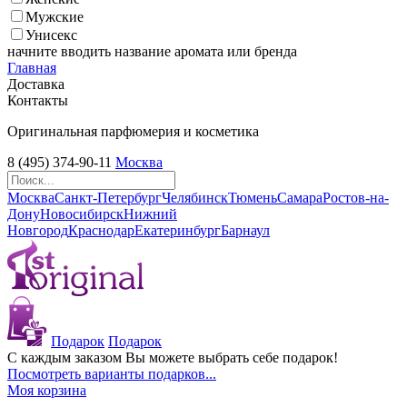
Мужские
Унисекс
начните вводить название аромата или бренда
Главная
Доставка
Контакты
Оригинальная парфюмерия и косметика
8 (495) 374-90-11
Москва
Москва
Санкт-Петербург
Челябинск
Тюмень
Самара
Ростов-на-
Дону
Новосибирск
Нижний
Новгород
Краснодар
Екатеринбург
Барнаул
Подарок
Подарок
С каждым заказом Вы можете выбрать себе подарок!
Посмотреть варианты подарков...
Моя корзина