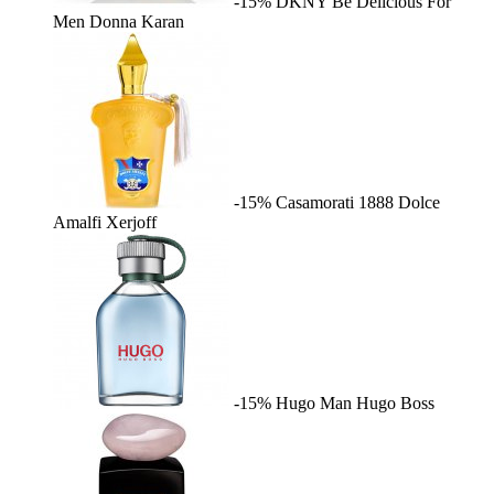
-15%
DKNY Be Delicious For
Men
Donna Karan
-15%
Casamorati 1888 Dolce
Amalfi
Xerjoff
-15%
Hugo Man
Hugo Boss