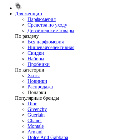
Для женщин
Парфюмерия
Средства по уходу
Дизайнерские товары
По разделу
Вся парфюмерия
Нишевая\селективная
Скидки
Наборы
Пробники
По категории
Хиты
Новинки
Распродажа
Подарки
Популярные бренды
Dior
Givenchy
Guerlain
Chanel
Montale
Armani
Dolce And Gabbana