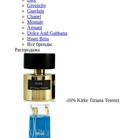
Givenchy
Guerlain
Chanel
Montale
Armani
Dolce And Gabbana
Hugo Boss
Все бренды
Распродажа
-16%
Kirke
Tiziana Terenzi