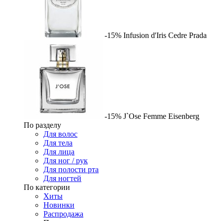
-15%
Infusion d'Iris Cedre
Prada
-15%
J`Ose Femme
Eisenberg
По разделу
Для волос
Для тела
Для лица
Для ног / рук
Для полости рта
Для ногтей
По категории
Хиты
Новинки
Распродажа