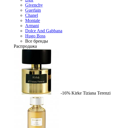
Givenchy
Guerlain
Chanel
Montale
Armani
Dolce And Gabbana
Hugo Boss
Все бренды
Распродажа
-16%
Kirke
Tiziana Terenzi