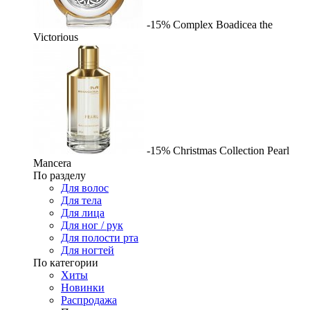
-15%
Complex
Boadicea the
Victorious
-15%
Christmas Collection Pearl
Mancera
По разделу
Для волос
Для тела
Для лица
Для ног / рук
Для полости рта
Для ногтей
По категории
Хиты
Новинки
Распродажа