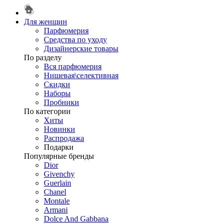
Для женщин
Парфюмерия
Средства по уходу
Дизайнерские товары
По разделу
Вся парфюмерия
Нишевая\селективная
Скидки
Наборы
Пробники
По категории
Хиты
Новинки
Распродажа
Подарки
Популярные бренды
Dior
Givenchy
Guerlain
Chanel
Montale
Armani
Dolce And Gabbana