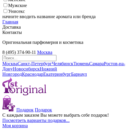
Мужские
Унисекс
начните вводить название аромата или бренда
Главная
Доставка
Контакты
Оригинальная парфюмерия и косметика
8 (495) 374-90-11
Москва
Москва
Санкт-Петербург
Челябинск
Тюмень
Самара
Ростов-на-
Дону
Новосибирск
Нижний
Новгород
Краснодар
Екатеринбург
Барнаул
Подарок
Подарок
С каждым заказом Вы можете выбрать себе подарок!
Посмотреть варианты подарков...
Моя корзина