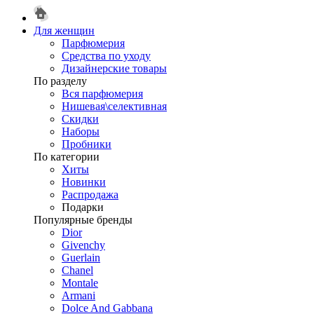
Для женщин
Парфюмерия
Средства по уходу
Дизайнерские товары
По разделу
Вся парфюмерия
Нишевая\селективная
Скидки
Наборы
Пробники
По категории
Хиты
Новинки
Распродажа
Подарки
Популярные бренды
Dior
Givenchy
Guerlain
Chanel
Montale
Armani
Dolce And Gabbana