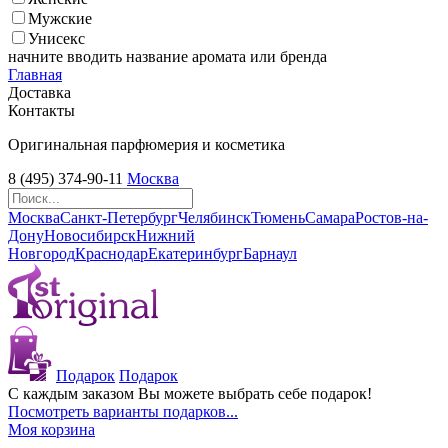
Мужские
Унисекс
начните вводить название аромата или бренда
Главная
Доставка
Контакты
Оригинальная парфюмерия и косметика
8 (495) 374-90-11
Москва
Москва
Санкт-Петербург
Челябинск
Тюмень
Самара
Ростов-на-
Дону
Новосибирск
Нижний
Новгород
Краснодар
Екатеринбург
Барнаул
Подарок
Подарок
С каждым заказом Вы можете выбрать себе подарок!
Посмотреть варианты подарков...
Моя корзина