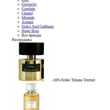
Givenchy
Guerlain
Chanel
Montale
Armani
Dolce And Gabbana
Hugo Boss
Все бренды
Распродажа
-16%
Kirke
Tiziana Terenzi