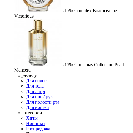
-15%
Complex
Boadicea the
Victorious
-15%
Christmas Collection Pearl
Mancera
По разделу
Для волос
Для тела
Для лица
Для ног / рук
Для полости рта
Для ногтей
По категории
Хиты
Новинки
Распродажа