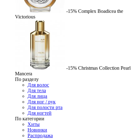
-15%
Complex
Boadicea the
Victorious
-15%
Christmas Collection Pearl
Mancera
По разделу
Для волос
Для тела
Для лица
Для ног / рук
Для полости рта
Для ногтей
По категории
Хиты
Новинки
Распродажа