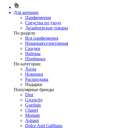
Для женщин
Парфюмерия
Средства по уходу
Дизайнерские товары
По разделу
Вся парфюмерия
Нишевая\селективная
Скидки
Наборы
Пробники
По категории
Хиты
Новинки
Распродажа
Подарки
Популярные бренды
Dior
Givenchy
Guerlain
Chanel
Montale
Armani
Dolce And Gabbana