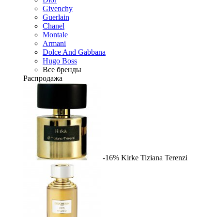
Givenchy
Guerlain
Chanel
Montale
Armani
Dolce And Gabbana
Hugo Boss
Все бренды
Распродажа
-16%
Kirke
Tiziana Terenzi