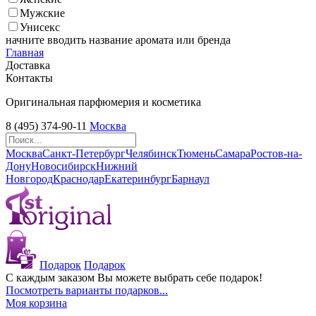
Мужские
Унисекс
начните вводить название аромата или бренда
Главная
Доставка
Контакты
Оригинальная парфюмерия и косметика
8 (495) 374-90-11
Москва
Москва
Санкт-Петербург
Челябинск
Тюмень
Самара
Ростов-на-
Дону
Новосибирск
Нижний
Новгород
Краснодар
Екатеринбург
Барнаул
Подарок
Подарок
С каждым заказом Вы можете выбрать себе подарок!
Посмотреть варианты подарков...
Моя корзина