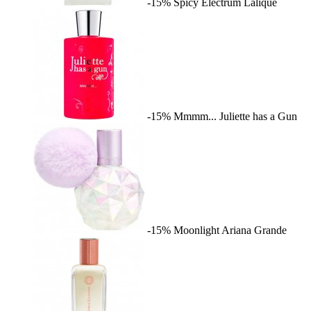
-15%
Spicy Electrum
Lalique
-15%
Mmmm...
Juliette has a Gun
-15%
Moonlight
Ariana Grande