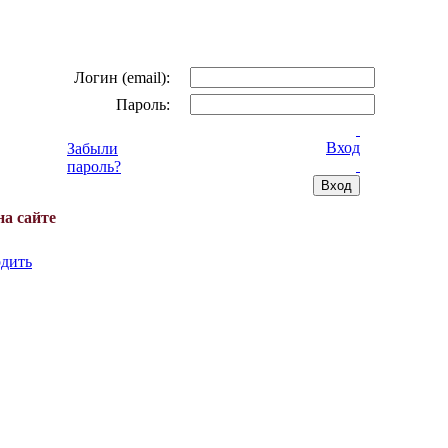
Логин (email):
Пароль:
Вход
Забыли
пароль?
на сайте
дить