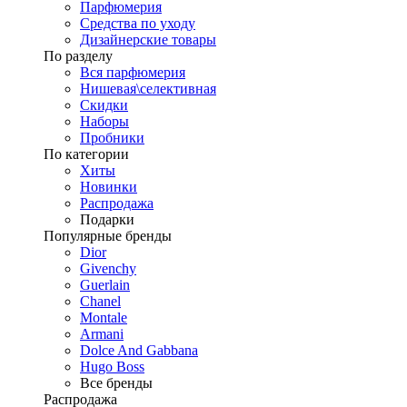
Парфюмерия
Средства по уходу
Дизайнерские товары
По разделу
Вся парфюмерия
Нишевая\селективная
Скидки
Наборы
Пробники
По категории
Хиты
Новинки
Распродажа
Подарки
Популярные бренды
Dior
Givenchy
Guerlain
Chanel
Montale
Armani
Dolce And Gabbana
Hugo Boss
Все бренды
Распродажа