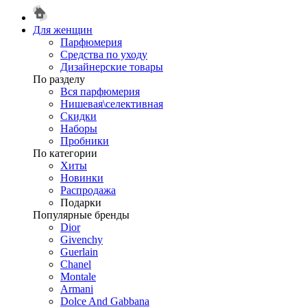
Для женщин
Парфюмерия
Средства по уходу
Дизайнерские товары
По разделу
Вся парфюмерия
Нишевая\селективная
Скидки
Наборы
Пробники
По категории
Хиты
Новинки
Распродажа
Подарки
Популярные бренды
Dior
Givenchy
Guerlain
Chanel
Montale
Armani
Dolce And Gabbana