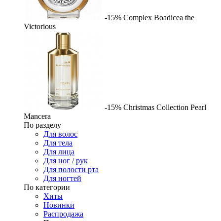
-15%
Complex
Boadicea the
Victorious
-15%
Christmas Collection Pearl
Mancera
По разделу
Для волос
Для тела
Для лица
Для ног / рук
Для полости рта
Для ногтей
По категории
Хиты
Новинки
Распродажа