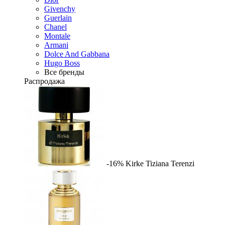
Givenchy
Guerlain
Chanel
Montale
Armani
Dolce And Gabbana
Hugo Boss
Все бренды
Распродажа
-16%
Kirke
Tiziana Terenzi