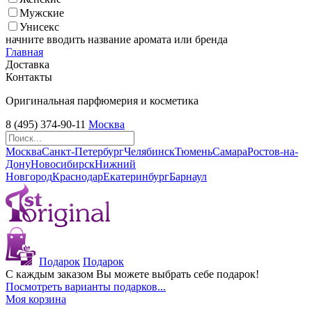
Мужские
Унисекс
начните вводить название аромата или бренда
Главная
Доставка
Контакты
Оригинальная парфюмерия и косметика
8 (495) 374-90-11
Москва
Москва
Санкт-Петербург
Челябинск
Тюмень
Самара
Ростов-на-
Дону
Новосибирск
Нижний
Новгород
Краснодар
Екатеринбург
Барнаул
Подарок
Подарок
С каждым заказом Вы можете выбрать себе подарок!
Посмотреть варианты подарков...
Моя корзина