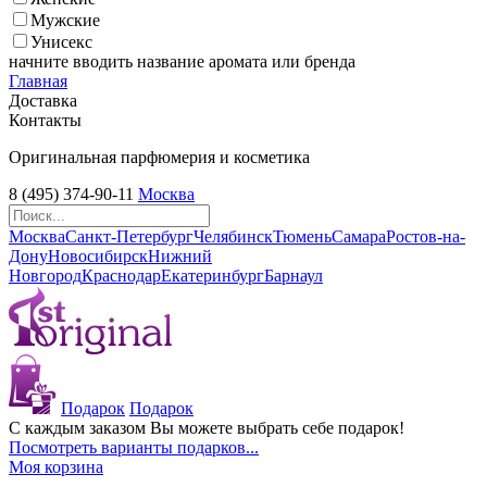
Мужские
Унисекс
начните вводить название аромата или бренда
Главная
Доставка
Контакты
Оригинальная парфюмерия и косметика
8 (495) 374-90-11
Москва
Москва
Санкт-Петербург
Челябинск
Тюмень
Самара
Ростов-на-
Дону
Новосибирск
Нижний
Новгород
Краснодар
Екатеринбург
Барнаул
Подарок
Подарок
С каждым заказом Вы можете выбрать себе подарок!
Посмотреть варианты подарков...
Моя корзина