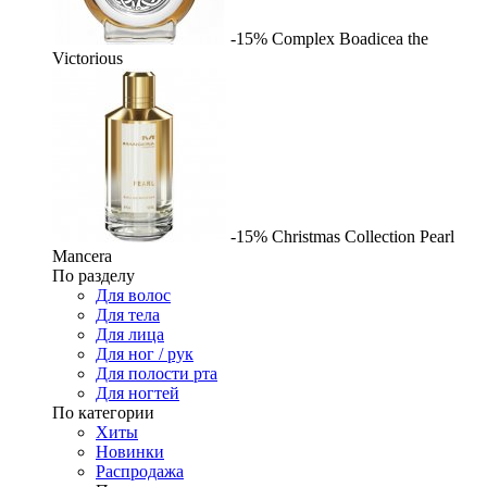
-15%
Complex
Boadicea the
Victorious
-15%
Christmas Collection Pearl
Mancera
По разделу
Для волос
Для тела
Для лица
Для ног / рук
Для полости рта
Для ногтей
По категории
Хиты
Новинки
Распродажа