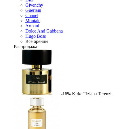
Givenchy
Guerlain
Chanel
Montale
Armani
Dolce And Gabbana
Hugo Boss
Все бренды
Распродажа
-16%
Kirke
Tiziana Terenzi