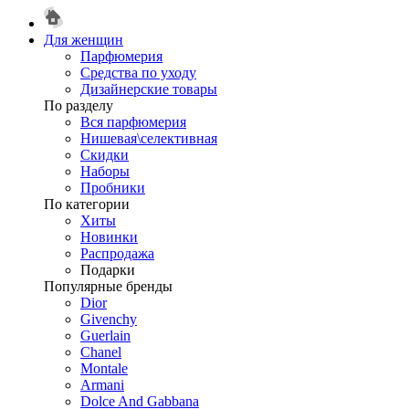
Для женщин
Парфюмерия
Средства по уходу
Дизайнерские товары
По разделу
Вся парфюмерия
Нишевая\селективная
Скидки
Наборы
Пробники
По категории
Хиты
Новинки
Распродажа
Подарки
Популярные бренды
Dior
Givenchy
Guerlain
Chanel
Montale
Armani
Dolce And Gabbana