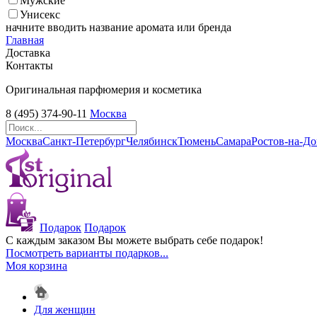
Мужские
Унисекс
начните вводить название аромата или бренда
Главная
Доставка
Контакты
Оригинальная парфюмерия и косметика
8 (495) 374-90-11
Москва
Москва
Санкт-Петербург
Челябинск
Тюмень
Самара
Ростов-на-Д
Подарок
Подарок
С каждым заказом Вы можете выбрать себе подарок!
Посмотреть варианты подарков...
Моя корзина
Для женщин