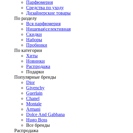
Парфюмерия
Средства по уходу
Дизайнерские товары
По разделу
Вся парфюмерия
Нишевая\селективная
Скидки
Наборы
Пробники
По категории
Хиты
Новинки
Распродажа
Подарки
Популярные бренды
Dior
Givenchy
Guerlain
Chanel
Montale
Armani
Dolce And Gabbana
Hugo Boss
Все бренды
Распродажа