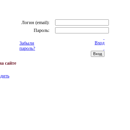
Логин (email):
Пароль:
Вход
Забыли
пароль?
на сайте
дить