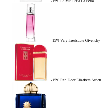
-15%
La Mia Perla
La Perla
-15%
Very Irresistible
Givenchy
-15%
Red Door
Elizabeth Arden