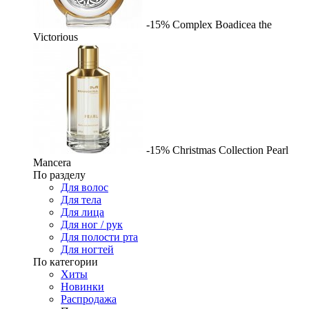
-15%
Complex
Boadicea the
Victorious
-15%
Christmas Collection Pearl
Mancera
По разделу
Для волос
Для тела
Для лица
Для ног / рук
Для полости рта
Для ногтей
По категории
Хиты
Новинки
Распродажа