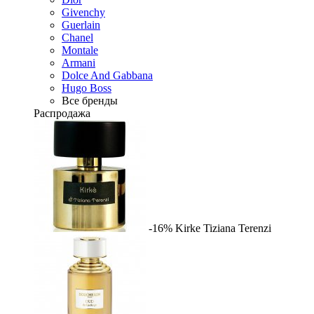
Givenchy
Guerlain
Chanel
Montale
Armani
Dolce And Gabbana
Hugo Boss
Все бренды
Распродажа
-16%
Kirke
Tiziana Terenzi