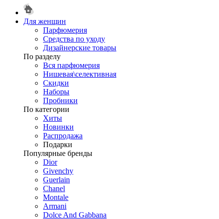
Для женщин
Парфюмерия
Средства по уходу
Дизайнерские товары
По разделу
Вся парфюмерия
Нишевая\селективная
Скидки
Наборы
Пробники
По категории
Хиты
Новинки
Распродажа
Подарки
Популярные бренды
Dior
Givenchy
Guerlain
Chanel
Montale
Armani
Dolce And Gabbana