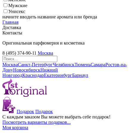
Мужские
Унисекс
начните вводить название аромата или бренда
Главная
Доставка
Контакты
Оригинальная парфюмерия и косметика
8 (495) 374-90-11
Москва
Москва
Санкт-Петербург
Челябинск
Тюмень
Самара
Ростов-на-
Дону
Новосибирск
Нижний
Новгород
Краснодар
Екатеринбург
Барнаул
Подарок
Подарок
С каждым заказом Вы можете выбрать себе подарок!
Посмотреть варианты подарков...
Моя корзина