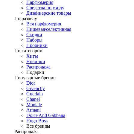
Парфюмерия
Средства по уходу
Дизайнерские товары
По разделу
Вся парфюмерия
Нишевая\селективная
Скидки
Наборы
Пробники
По категории
Хиты
Новинки
Распродажа
Подарки
Популярные бренды
Dior
Givenchy
Guerlain
Chanel
Montale
Armani
Dolce And Gabbana
Hugo Boss
Все бренды
Распродажа