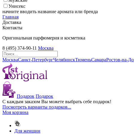
Мужские
Унисекс
начните вводить название аромата или бренда
Главная
Доставка
Контакты
Оригинальная парфюмерия и косметика
8 (495) 374-90-11
Москва
Москва
Санкт-Петербург
Челябинск
Тюмень
Самара
Ростов-на-Д
Подарок
Подарок
С каждым заказом Вы можете выбрать себе подарок!
Посмотреть варианты подарков...
Моя корзина
Для женщин