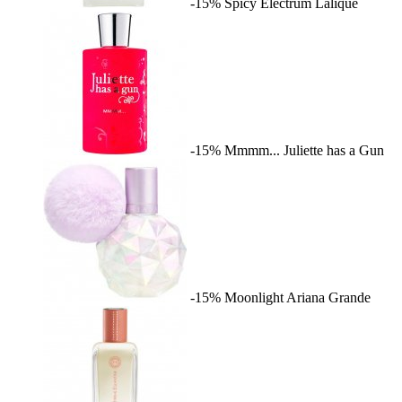
-15%
Spicy Electrum
Lalique
-15%
Mmmm...
Juliette has a Gun
-15%
Moonlight
Ariana Grande