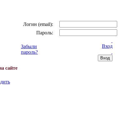
Логин (email):
Пароль:
Вход
Забыли
пароль?
на сайте
дить