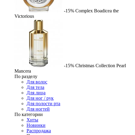
-15%
Complex
Boadicea the
Victorious
-15%
Christmas Collection Pearl
Mancera
По разделу
Для волос
Для тела
Для лица
Для ног / рук
Для полости рта
Для ногтей
По категории
Хиты
Новинки
Распродажа