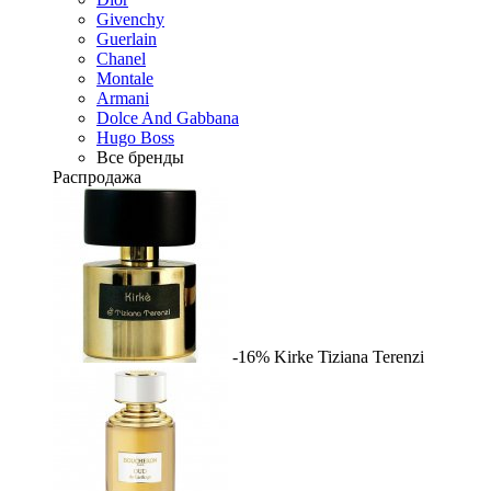
Givenchy
Guerlain
Chanel
Montale
Armani
Dolce And Gabbana
Hugo Boss
Все бренды
Распродажа
-16%
Kirke
Tiziana Terenzi