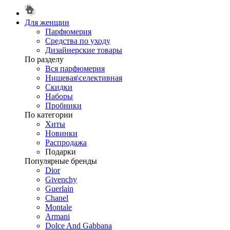
Для женщин
Парфюмерия
Средства по уходу
Дизайнерские товары
По разделу
Вся парфюмерия
Нишевая\селективная
Скидки
Наборы
Пробники
По категории
Хиты
Новинки
Распродажа
Подарки
Популярные бренды
Dior
Givenchy
Guerlain
Chanel
Montale
Armani
Dolce And Gabbana