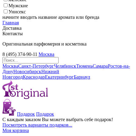
Мужские
Унисекс
начните вводить название аромата или бренда
Главная
Доставка
Контакты
Оригинальная парфюмерия и косметика
8 (495) 374-90-11
Москва
Москва
Санкт-Петербург
Челябинск
Тюмень
Самара
Ростов-на-
Дону
Новосибирск
Нижний
Новгород
Краснодар
Екатеринбург
Барнаул
Подарок
Подарок
С каждым заказом Вы можете выбрать себе подарок!
Посмотреть варианты подарков...
Моя корзина