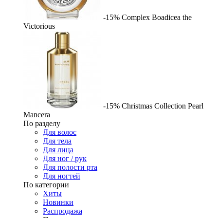
-15%
Complex
Boadicea the
Victorious
-15%
Christmas Collection Pearl
Mancera
По разделу
Для волос
Для тела
Для лица
Для ног / рук
Для полости рта
Для ногтей
По категории
Хиты
Новинки
Распродажа