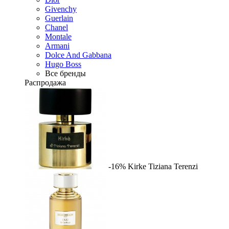
Givenchy
Guerlain
Chanel
Montale
Armani
Dolce And Gabbana
Hugo Boss
Все бренды
Распродажа
-16%
Kirke
Tiziana Terenzi