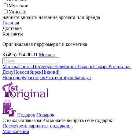
Мужские
Унисекс
начните вводить название аромата или бренда
Главная
Доставка
Контакты
Оригинальная парфюмерия и косметика
8 (495) 374-90-11
Москва
Москва
Санкт-Петербург
Челябинск
Тюмень
Самара
Ростов-на-
Дону
Новосибирск
Нижний
Новгород
Краснодар
Екатеринбург
Барнаул
Подарок
Подарок
С каждым заказом Вы можете выбрать себе подарок!
Посмотреть варианты подарков...
Моя корзина