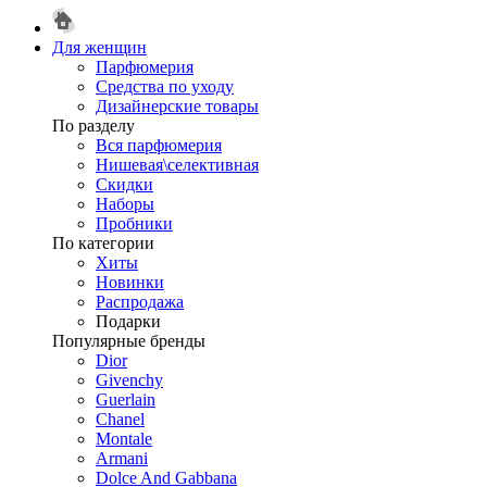
Для женщин
Парфюмерия
Средства по уходу
Дизайнерские товары
По разделу
Вся парфюмерия
Нишевая\селективная
Скидки
Наборы
Пробники
По категории
Хиты
Новинки
Распродажа
Подарки
Популярные бренды
Dior
Givenchy
Guerlain
Chanel
Montale
Armani
Dolce And Gabbana