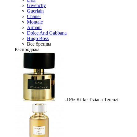
Givenchy
Guerlain
Chanel
Montale
Armani
Dolce And Gabbana
Hugo Boss
Все бренды
Распродажа
-16%
Kirke
Tiziana Terenzi