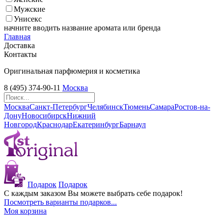
Мужские
Унисекс
начните вводить название аромата или бренда
Главная
Доставка
Контакты
Оригинальная парфюмерия и косметика
8 (495) 374-90-11
Москва
Москва
Санкт-Петербург
Челябинск
Тюмень
Самара
Ростов-на-
Дону
Новосибирск
Нижний
Новгород
Краснодар
Екатеринбург
Барнаул
Подарок
Подарок
С каждым заказом Вы можете выбрать себе подарок!
Посмотреть варианты подарков...
Моя корзина