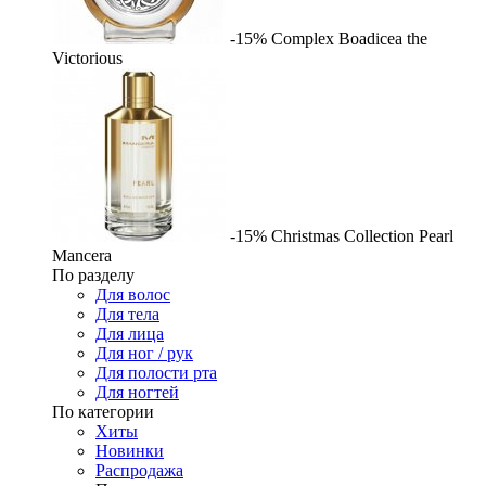
-15%
Complex
Boadicea the
Victorious
-15%
Christmas Collection Pearl
Mancera
По разделу
Для волос
Для тела
Для лица
Для ног / рук
Для полости рта
Для ногтей
По категории
Хиты
Новинки
Распродажа