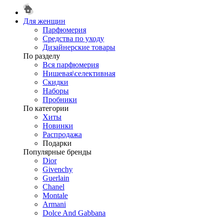
Для женщин
Парфюмерия
Средства по уходу
Дизайнерские товары
По разделу
Вся парфюмерия
Нишевая\селективная
Скидки
Наборы
Пробники
По категории
Хиты
Новинки
Распродажа
Подарки
Популярные бренды
Dior
Givenchy
Guerlain
Chanel
Montale
Armani
Dolce And Gabbana